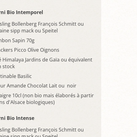
ni Bio Intemporel
esling Bollenberg François Schmitt ou
ine sipp mack ou Speitel
nbon Sapin 70g
ackers Picco Olive Oignons
é Himalaya Jardins de Gaïa ou équivalent
n stock
tinable Basilic
ur Amande Chocolat Lait ou noir
aigre 10cl (non bio mais élaborés à partir
ins d'Alsace biologiques)
ni Bio Intense
esling Bollenberg François Schmitt ou
ine sipp mack ou Speitel