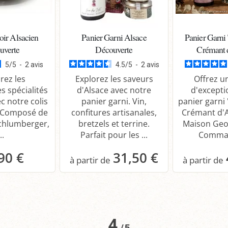
oir Alsacien
Panier Garni Alsace
Panier Garni 
uverte
Découverte
Crémant 
5
/
5
-
2
avis
4.5
/
5
-
2
avis
rez les
Explorez les saveurs
Offrez u
s spécialités
d'Alsace avec notre
d'excepti
c notre colis
panier garni. Vin,
panier garni 
 Composé de
confitures artisanales,
Crémant d'A
Schlumberger,
bretzels et terrine.
Maison Geo
..
Parfait pour les ...
Comman
90 €
31,50 €
anier
Panier
P
4
/
5