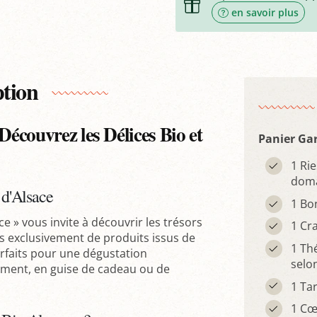
en savoir plus
ption
Découvrez les Délices Bio et
Panier Ga
1 Ri
doma
d'Alsace
1 Bo
ce » vous invite à découvrir les trésors
1 Cr
s exclusivement de produits issus de
1 Th
arfaits pour une dégustation
selo
ement, en guise de cadeau ou de
1 Tar
1 Cœ