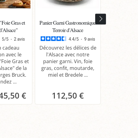
"Foie Gras et
Panier Garni Gastronomique
Panier Garni 
d'Alsace"
Terroir d'Alsace
Gewurztramin
Tard
5
/
5
-
2
avis
4.4
/
5
-
9
avis
n cadeau
Découvrez les délices de
on avec le
l'Alsace avec notre
Offrez le p
"Foie Gras et
panier garni. Vin, foie
Gras et Gewu
lsace" de la
gras, confit, moutarde,
: un cadea
rges Bruck.
miel et Bredele ...
raffiné, s
dez ...
tradition et d
45,50 €
112,50 €
anier
Panier
Pa