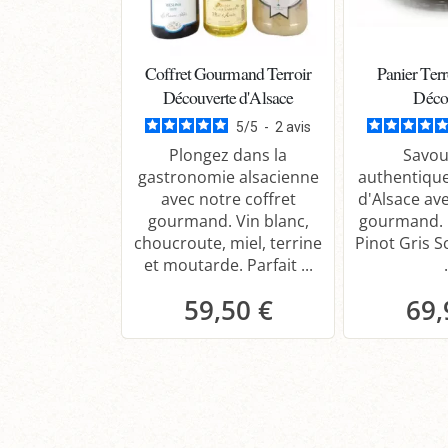
Coffret Gourmand Terroir
Panier Terr
Découverte d'Alsace
Déco
5
/
5
-
2
avis
Plongez dans la
Savou
gastronomie alsacienne
authentique
avec notre coffret
d'Alsace ave
gourmand. Vin blanc,
gourmand.
choucroute, miel, terrine
Pinot Gris 
et moutarde. Parfait ...
.
59,50 €
69,
Panier
P