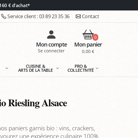
160 € d'achat*
Service client :
03 89 23 35 36
Contact
0
Mon compte
Mon panier
Se connecter
0,00 €
E
CUISINE &
PRO &
ARTS DE LA TABLE
COLLECTIVITÉ
o Riesling Alsace
os paniers garnis bio : vins, crackers,
savourez une expérience culinaire 100%