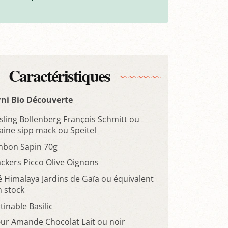
Caractéristiques
rni Bio Découverte
esling Bollenberg François Schmitt ou
ine sipp mack ou Speitel
nbon Sapin 70g
ackers Picco Olive Oignons
é Himalaya Jardins de Gaïa ou équivalent
n stock
tinable Basilic
ur Amande Chocolat Lait ou noir