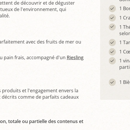
ettent de découvrir et de déguster
1 Bo
tueux de l'environnement, qui
lité.
1 Cr
1 Th
selo
arfaitement avec des fruits de mer ou
1 Tar
1 Cœ
r du pain frais, accompagné d'un
Riesling
1 vi
parti
1 Biè
es produits et l'engagement envers la
nt décrits comme de parfaits cadeaux
on, totale ou partielle des contenus et