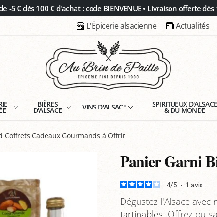
 -5 € dès 100 € d'achat : code BIENVENUE • Livraison offerte dès 
L'Épicerie alsacienne
Actualités
RIE
BIÈRES
SPIRITUEUX D'ALSAC
VINS D'ALSACE
ÉE
D'ALSACE
& DU MONDE
d Coffrets Cadeaux Gourmands à Offrir
Panier Garni Bi
4
/
5
-
1
avis
Dégustez l'Alsace avec n
tartinables
. Offrez ou 