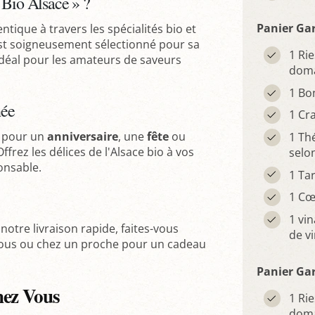
 Bio Alsace » ?
Panier Gar
tique à travers les spécialités bio et
est soigneusement sélectionné pour sa
1 Ri
idéal pour les amateurs de saveurs
doma
1 Bo
née
1 Cr
e pour un
anniversaire
, une
fête
ou
1 Th
rez les délices de l'Alsace bio à vos
selo
onsable.
1 Tar
1 Cœ
1 vin
notre livraison rapide, faites-vous
de v
 vous ou chez un proche pour un cadeau
Panier Gar
hez Vous
1 Ri
doma