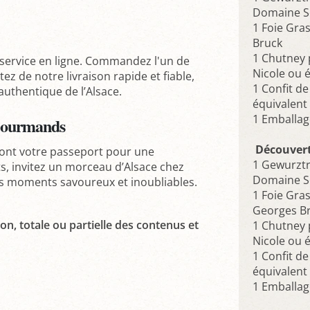
Domaine Sc
1 Foie Gra
Bruck
1 Chutney
 service en ligne. Commandez l'un de
Nicole ou é
ez de notre livraison rapide et fiable,
1 Confit d
uthentique de l’Alsace.
équivalent 
1 Emballa
 Gourmands
Découvert
ont votre passeport pour une
1 Gewurztr
ts, invitez un morceau d’Alsace chez
Domaine Sc
s moments savoureux et inoubliables.
1 Foie Gra
Georges B
on, totale ou partielle des contenus et
1 Chutney
Nicole ou é
1 Confit d
équivalent 
1 Emballa