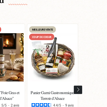
MEILLEURE VENTE
COUP DE COEUR
COUP DE COEUR
"Foie Gras et
Panier Garni Gastronomique
Panier Garni 
d'Alsace"
Terroir d'Alsace
Gewurztramin
Tard
5
/
5
-
2
avis
4.4
/
5
-
9
avis