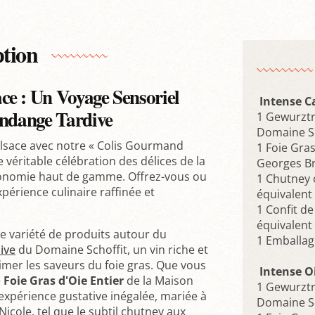
ption
ce : Un Voyage Sensoriel
Intense C
endange Tardive
1 Gewurztr
Domaine Sc
Alsace avec notre « Colis Gourmand
1 Foie Gra
e véritable célébration des délices de la
Georges B
tronomie haut de gamme. Offrez-vous ou
1 Chutney 
périence culinaire raffinée et
équivalent 
1 Confit d
équivalent 
se variété de produits autour du
1 Emballa
ive
du Domaine Schoffit, un vin riche et
mer les saveurs du foie gras. Que vous
Intense O
e
Foie Gras d'Oie Entier
de la Maison
1 Gewurztr
xpérience gustative inégalée, mariée à
Domaine Sc
icole, tel que le subtil chutney aux