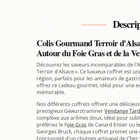
Descri
Colis Gourmand Terroir d'Alsa
Autour du Foie Gras et de la V
Découvrez les saveurs incomparables de l'
Terroir d'Alsace ». Ce luxueux coffret est un
région, parfaits pour les amateurs de gas
offrez ce cadeau gourmet, idéal pour une ex
mémorable.
Nos différents coffrets offrent une délicieu
prestigieux Gewurztraminer
Vendange Tard
complexe aux arômes doux, idéal pour subli
préfériez le F
oie Gras
de Canard Entier ou l
Georges Bruck, chaque coffret promet une e
l’onctuosité d'un chutney artisanal de Chez N