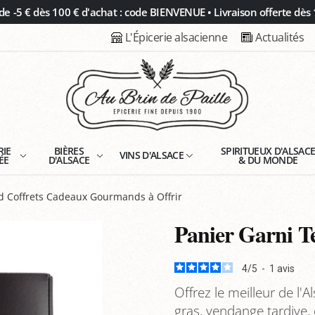
 -5 € dès 100 € d'achat : code BIENVENUE • Livraison offerte dès 
L'Épicerie alsacienne
Actualités
RIE
BIÈRES
SPIRITUEUX D'ALSAC
VINS D'ALSACE
ÉE
D'ALSACE
& DU MONDE
d Coffrets Cadeaux Gourmands à Offrir
Panier Garni Te
4
/
5
-
1
avis
Offrez le meilleur de l'
gras, vendange tardive,