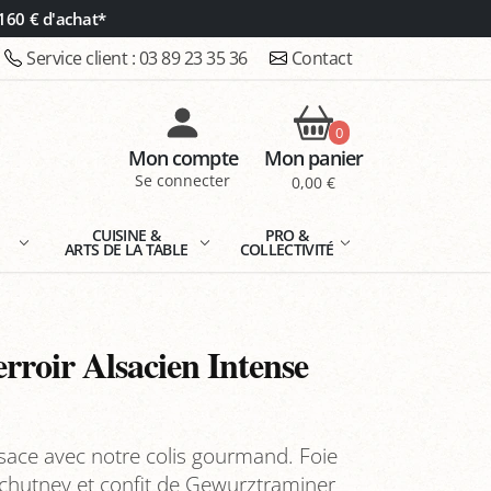
160 € d'achat*
Service client :
03 89 23 35 36
Contact
0
Mon compte
Mon panier
Se connecter
0,00 €
E
CUISINE &
PRO &
ARTS DE LA TABLE
COLLECTIVITÉ
rroir Alsacien Intense
Alsace avec notre colis gourmand. Foie
 chutney et confit de Gewurztraminer