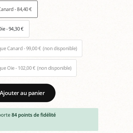
Canard - 84,40 €
ie - 94,30 €
ue Canard - 99,00 €
(non disponible)
ue Oie - 102,00 €
(non disponible)
Ajouter au panier
porte
84
points de fidélité