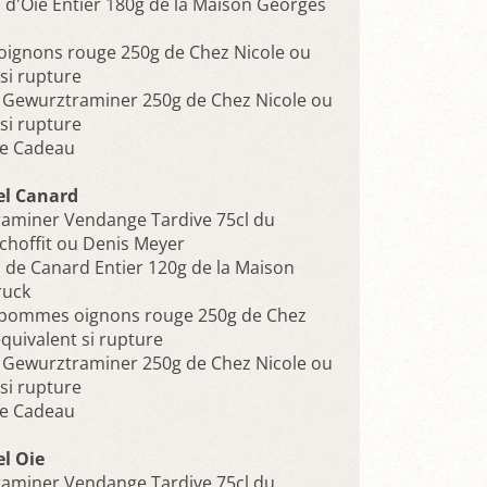
s d'Oie Entier 180g de la Maison Georges
oignons rouge 250g de Chez Nicole ou
si rupture
e Gewurztraminer 250g de Chez Nicole ou
si rupture
ge Cadeau
l Canard
aminer Vendange Tardive 75cl du
hoffit ou Denis Meyer
s de Canard Entier 120g de la Maison
ruck
 pommes oignons rouge 250g de Chez
quivalent si rupture
e Gewurztraminer 250g de Chez Nicole ou
si rupture
ge Cadeau
l Oie
aminer Vendange Tardive 75cl du