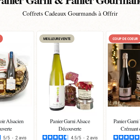
Coffrets Cadeaux Gourmands à Offrir
MEILLEURE VENTE
COUP DE COEUR
oir Alsacien
Panier Garni Alsace
Panier Garni 
uverte
Découverte
Crémant 
5
/
5
-
2
avis
4.5
/
5
-
2
avis