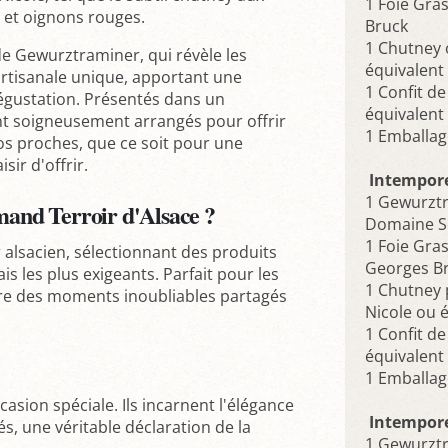
1 Foie Gra
et oignons rouges.
Bruck
1 Chutney 
e Gewurztraminer, qui révèle les
équivalent 
artisanale unique, apportant une
1 Confit d
gustation. Présentés dans un
équivalent 
nt soigneusement arrangés pour offrir
1 Emballa
vos proches, que ce soit pour une
ir d'offrir.
Intempore
1 Gewurztr
mand Terroir d'Alsace ?
Domaine Sc
1 Foie Gra
 alsacien, sélectionnant des produits
Georges B
is les plus exigeants. Parfait pour les
1 Chutney
vivre des moments inoubliables partagés
Nicole ou é
1 Confit d
équivalent 
1 Emballa
asion spéciale. Ils incarnent l'élégance
Intempore
nés, une véritable déclaration de la
1 Gewurztr