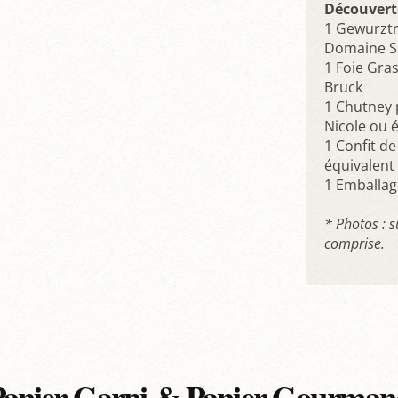
Découvert
1 Gewurztr
Domaine Sc
1 Foie Gra
Bruck
1 Chutney
Nicole ou é
1 Confit d
équivalent 
1 Emballa
* Photos : 
comprise.
Panier Garni & Panier Gourman