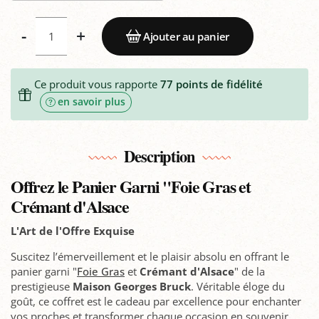
-
+
Ajouter au panier
Ce produit vous rapporte
77
points de fidélité
en savoir plus
Description
Offrez le Panier Garni "Foie Gras et
Crémant d'Alsace
L'Art de l'Offre Exquise
Suscitez l’émerveillement et le plaisir absolu en offrant le
panier garni "
Foie Gras
et
Crémant d'Alsace
" de la
prestigieuse
Maison Georges Bruck
. Véritable éloge du
goût, ce coffret est le cadeau par excellence pour enchanter
vos proches et transformer chaque occasion en souvenir