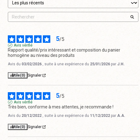
5
/
5
Avis vérifié
Rapport qualité/prix intéressant et composition du panier 
homogène au niveau des produits
Avis du
03/02/2026
, suite à une expérience du
25/01/2026
par
J.H.
Utile
(0)
Signaler
5
/
5
Avis vérifié
Très bien, conforme à mes attentes, je recommande !
Avis du
20/12/2022
, suite à une expérience du
11/12/2022
par
A.A.
Utile
(0)
Signaler