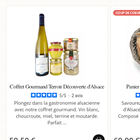
COUP DE COEU
Coffret Gourmand Terroir Découverte d'Alsace
Panier
5
/
5
-
2
avis
Plongez dans la gastronomie alsacienne
Savourez
avec notre coffret gourmand. Vin blanc,
d'Alsac
choucroute, miel, terrine et moutarde.
Composé d
Parfait ...