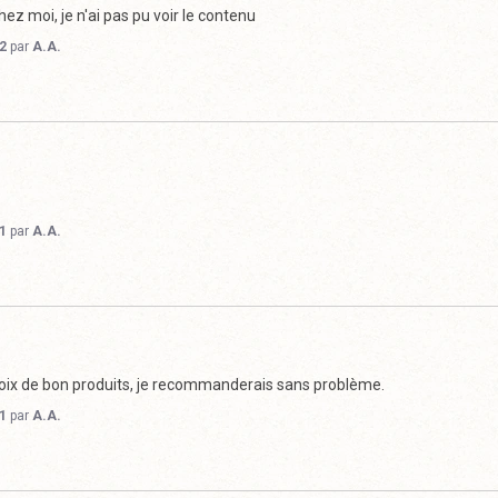
ez moi, je n'ai pas pu voir le contenu
2
par
A.A.
1
par
A.A.
oix de bon produits, je recommanderais sans problème.
1
par
A.A.