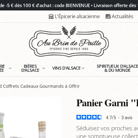
 -5 € dès 100 € d'achat : code BIENVENUE • Livraison offerte dès 
L'Épicerie alsacienne
Actualités
RIE
BIÈRES
SPIRITUEUX D'ALSAC
VINS D'ALSACE
ÉE
D'ALSACE
& DU MONDE
d Coffrets Cadeaux Gourmands à Offrir
Panier Garni "
4.7
/
5
-
3
avis
Séduisez vos proches av
une somptueuse collecti