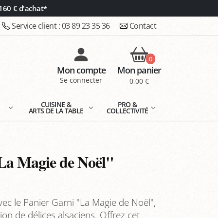
160 € d'achat*
Service client :
03 89 23 35 36
Contact
0
Mon compte
Mon panier
Se connecter
0,00 €
E
CUISINE &
PRO &
ARTS DE LA TABLE
COLLECTIVITÉ
La Magie de Noël"
ec le Panier Garni "La Magie de Noël",
on de délices alsaciens. Offrez cet