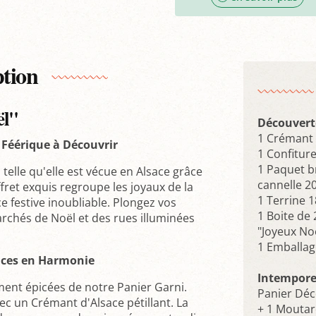
ption
ël"
Découvert
1 Crémant 
 Féérique à Découvrir
1 Confitur
1 Paquet br
 telle qu'elle est vécue en Alsace grâce
cannelle 2
ffret exquis regroupe les joyaux de la
1 Terrine 
 festive inoubliable. Plongez vos
1 Boite de
rchés de Noël et des rues illuminées
"Joyeux Noe
1 Emballag
pices en Harmonie
Intempore
ment épicées de notre Panier Garni.
Panier Déc
vec un Crémant d'Alsace pétillant. La
+ 1 Moutar