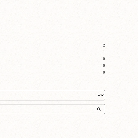
2
1
0
0
0