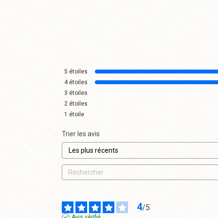
5
étoiles
4
étoiles
3
étoiles
2
étoiles
1
étoile
Trier les avis
4
/
5
Avis vérifié