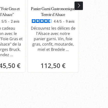
"Foie Gras et
Panier Garni Gastronomique
Panier Garni 
d'Alsace"
Terroir d'Alsace
Gewurztramin
Tard
5
/
5
-
2
avis
4.4
/
5
-
9
avis
n cadeau
Découvrez les délices de
on avec le
l'Alsace avec notre
Offrez le p
"Foie Gras et
panier garni. Vin, foie
Gras et Gewu
lsace" de la
gras, confit, moutarde,
: un cadea
rges Bruck.
miel et Bredele ...
raffiné, s
dez ...
tradition et d
45,50 €
112,50 €
anier
Panier
Pa