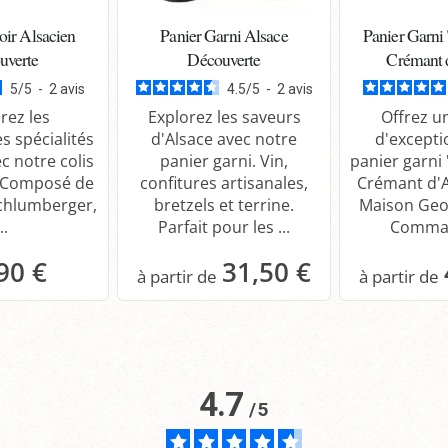
oir Alsacien
Panier Garni Alsace
Panier Garni 
uverte
Découverte
Crémant 
5
/
5
-
2
avis
4.5
/
5
-
2
avis
rez les
Explorez les saveurs
Offrez u
s spécialités
d'Alsace avec notre
d'excepti
c notre colis
panier garni. Vin,
panier garni 
 Composé de
confitures artisanales,
Crémant d'A
Schlumberger,
bretzels et terrine.
Maison Geo
..
Parfait pour les ...
Comman
90 €
31,50 €
anier
Panier
P
4.7
/
5