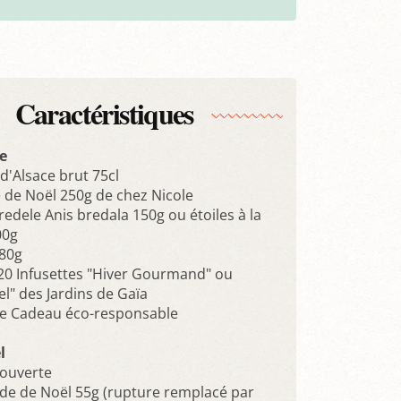
Caractéristiques
e
d'Alsace brut 75cl
e de Noël 250g de chez Nicole
edele Anis bredala 150g ou étoiles à la
00g
180g
 20 Infusettes "Hiver Gourmand" ou
l" des Jardins de Gaïa
e Cadeau éco-responsable
l
ouverte
de de Noël 55g (rupture remplacé par