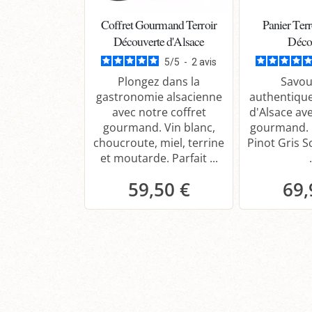
Coffret Gourmand Terroir
Panier Terr
Découverte d'Alsace
Déco
5
/
5
-
2
avis
Plongez dans la
Savou
gastronomie alsacienne
authentique
avec notre coffret
d'Alsace ave
gourmand. Vin blanc,
gourmand.
choucroute, miel, terrine
Pinot Gris 
et moutarde. Parfait ...
.
59,50 €
69,
Panier
P