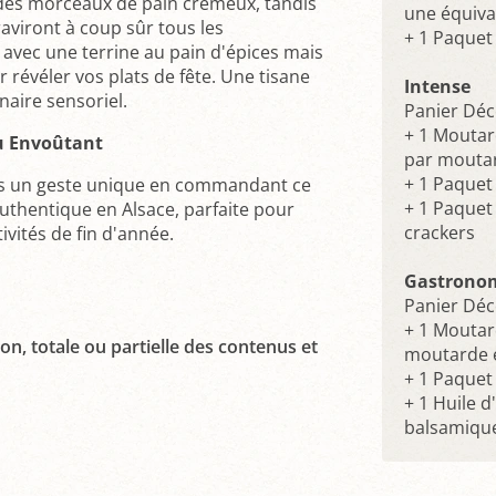
des morceaux de pain crémeux, tandis
une équiva
raviront à coup sûr tous les
+ 1 Paquet
avec une terrine au pain d'épices mais
révéler vos plats de fête. Une tisane
Intense
naire sensoriel.
Panier Déc
+ 1 Moutar
u Envoûtant
par moutar
+ 1 Paquet
ns un geste unique en commandant ce
+ 1 Paquet 
authentique en Alsace, parfaite pour
crackers
tivités de fin d'année.
Gastrono
Panier Déc
+ 1 Moutar
on, totale ou partielle des contenus et
moutarde 
+ 1 Paquet
+ 1 Huile d
balsamique 