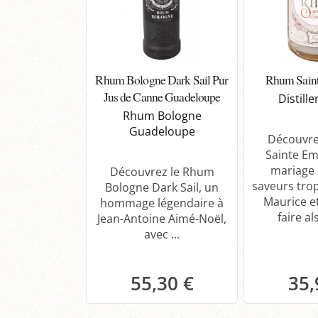
Rhum Bologne Dark Sail Pur
Rhum Saint
Jus de Canne Guadeloupe
Distill
Rhum Bologne
Guadeloupe
Découvre
Sainte Em
mariage 
Découvrez le Rhum
saveurs tropi
Bologne Dark Sail, un
Maurice et
hommage légendaire à
faire als
Jean-Antoine Aimé-Noël,
avec ...
55,30 €
35,