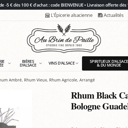
 -5 € dès 100 € d'achat : code BIENVENUE • Livraison offerte dès 
L'Épicerie alsacienne
Actualités
RIE
BIÈRES
SPIRITUEUX D'ALSAC
VINS D'ALSACE
ÉE
D'ALSACE
& DU MONDE
um Ambré, Rhum Vieux, Rhum Agricole, Arrangé
Rhum Black Ca
Bologne Guade