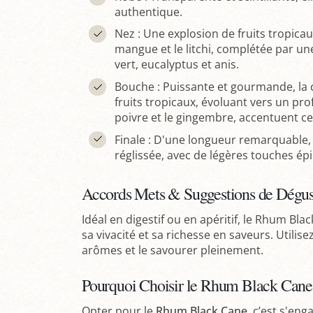
authentique.
Nez : Une explosion de fruits tropica
mangue et le litchi, complétée par un
vert, eucalyptus et anis.
Bouche : Puissante et gourmande, la 
fruits tropicaux, évoluant vers un profi
poivre et le gingembre, accentuent ce
Finale : D'une longueur remarquable, 
réglissée, avec de légères touches ép
Accords Mets & Suggestions de Dégust
Idéal en digestif ou en apéritif, le Rhum Bla
sa vivacité et sa richesse en saveurs. Utilis
arômes et le savourer pleinement.
Pourquoi Choisir le Rhum Black Cane
Opter pour le
Rhum Black Cane
, c’est s'en