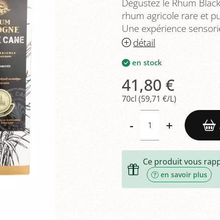
Dégustez le Rhum Black 
rhum agricole rare et pu
Une expérience sensorie
détail
en stock
41,80 €
70cl (59,71 €/L)
-
+
Ce produit vous rap
en savoir plus