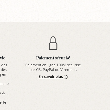
anier
Panier
Pa
vie
Paiement sécurisé
e dès
Paiement en ligne 100% sécurisé
 dès
par CB, PayPal ou Virement.
g en
En savoir plus
nts de
ck &
erte