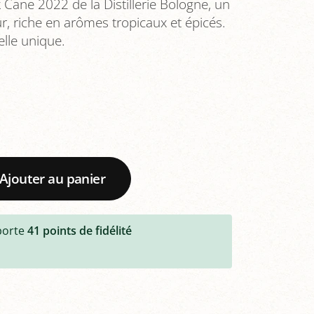
Cane 2022 de la Distillerie Bologne, un
r, riche en arômes tropicaux et épicés.
lle unique.
Ajouter au panier
porte
41
points de fidélité