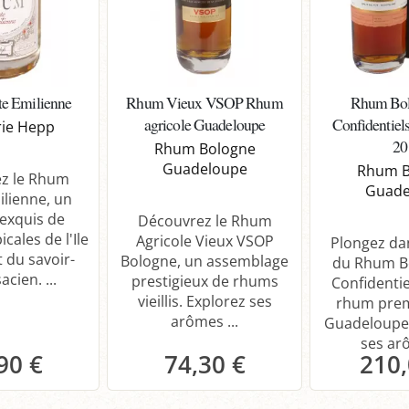
e Emilienne
Rhum Vieux VSOP Rhum
Rhum Bol
agricole Guadeloupe
Confidentiel
erie Hepp
20
Rhum Bologne
Guadeloupe
Rhum B
z le Rhum
Guade
ilienne, un
exquis de
Découvrez le Rhum
cales de l'Ile
Agricole Vieux VSOP
Plongez dan
 du savoir-
Bologne, un assemblage
du Rhum B
acien. ...
prestigieux de rhums
Confidentie
vieillis. Explorez ses
rhum prem
arômes ...
Guadeloupe
ses arô
90 €
74,30 €
210,