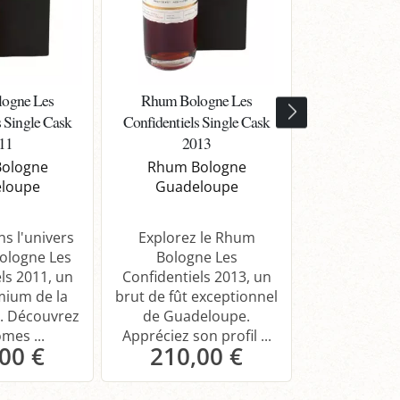
ogne Les
Rhum Bologne Les
Rhum Agrico
s Single Cask
Confidentiels Single Cask
Guade
11
2013
Rhum B
Guade
ologne
Rhum Bologne
loupe
Guadeloupe
Découvrez 
Bologne de 
s l'univers
Explorez le Rhum
Notes de dé
ologne Les
Bologne Les
accords met
ls 2011, un
Confidentiels 2013, un
pour accom
ium de la
brut de fût exceptionnel
. Découvrez
de Guadeloupe.
mes ...
Appréciez son profil ...
00 €
210,00 €
144,