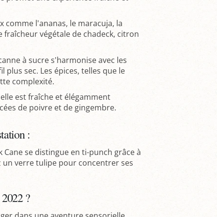
ux comme l'ananas, le maracuja, la
e fraîcheur végétale de chadeck, citron
canne à sucre s'harmonise avec les
l plus sec. Les épices, telles que le
tte complexité.
elle est fraîche et élégamment
icées de poivre et de gingembre.
ation :
ck Cane se distingue en ti-punch grâce à
ez un verre tulipe pour concentrer ses
 2022 ?
gager dans une aventure sensorielle