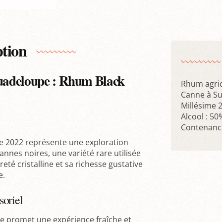
ption
Guadeloupe : Rhum Black
Rhum agri
Canne à Su
Millésime 
Alcool : 50
Contenance
e 2022 représente une exploration
nes noires, une variété rare utilisée
eté cristalline et sa richesse gustative
e.
soriel
lle promet une expérience fraîche et