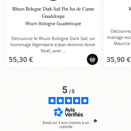
Rhum Bologne Dark Sail Pur Jus de Canne
R
Guadeloupe
Rhum Bologne Guadeloupe
Découvrez
mariage exqu
Découvrez le Rhum Bologne Dark Sail, un
Maurice e
hommage légendaire à Jean-Antoine Aimé-
Noël, avec ...
55,30 €
35,90 €
5
/
5
Basé sur
1
avis soumis à un
contrôle