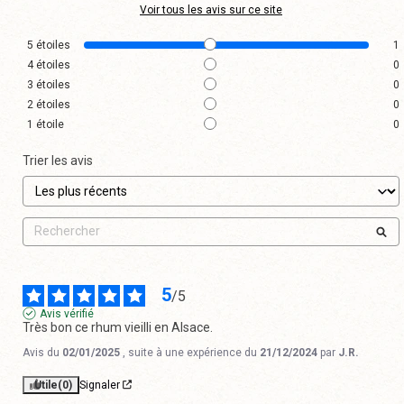
Voir tous les avis sur ce site
5
étoiles
1
4
étoiles
0
3
étoiles
0
2
étoiles
0
1
étoile
0
Trier les avis
5
/
5
Avis vérifié
Très bon ce rhum vieilli en Alsace.
Avis du
02/01/2025
, suite à une expérience du
21/12/2024
par
J.R.
Utile
(0)
Signaler