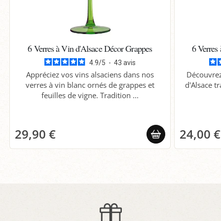
6 Verres à Vin d'Alsace Décor Grappes
6 Verres
4.9
/
5
-
43
avis
Appréciez vos vins alsaciens dans nos
Découvrez 
verres à vin blanc ornés de grappes et
d'Alsace tr
feuilles de vigne. Tradition ...
29,90 €
24,00 €