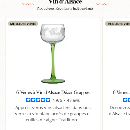
Vin d'Alsace
Producteurs Récoltants Indépendants
MEILLEURE VENTE
MEILLEURE VEN
6 Verres à Vin d'Alsace Décor Grappes
6 Verres
4.9
/
5
-
43
avis
Appréciez vos vins alsaciens dans nos
Découvrez 
verres à vin blanc ornés de grappes et
d'Alsace tr
feuilles de vigne. Tradition ...