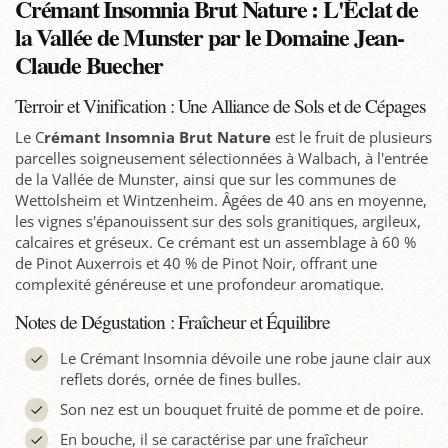
Crémant Insomnia Brut Nature : L'Éclat de
la Vallée de Munster par le Domaine Jean-
Claude Buecher
Terroir et Vinification : Une Alliance de Sols et de Cépages
Le C
rémant Insomnia Brut Nature
est le fruit de plusieurs
parcelles soigneusement sélectionnées à Walbach, à l'entrée
de la Vallée de Munster, ainsi que sur les communes de
Wettolsheim et Wintzenheim. Âgées de 40 ans en moyenne,
les vignes s'épanouissent sur des sols granitiques, argileux,
calcaires et gréseux. Ce crémant est un assemblage à 60 %
de Pinot Auxerrois et 40 % de Pinot Noir, offrant une
complexité généreuse et une profondeur aromatique.
Notes de Dégustation : Fraîcheur et Équilibre
Le Crémant Insomnia dévoile une robe jaune clair aux
reflets dorés, ornée de fines bulles.
Son nez est un bouquet fruité de pomme et de poire.
En bouche, il se caractérise par une fraîcheur