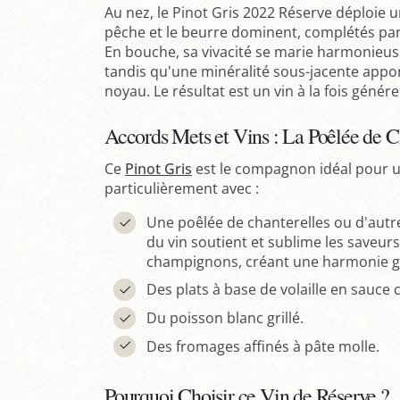
Au nez, le Pinot Gris 2022 Réserve déploie 
pêche et le beurre dominent, complétés pa
En bouche, sa vivacité se marie harmonieu
tandis qu'une minéralité sous-jacente apport
noyau. Le résultat est un vin à la fois génére
Accords Mets et Vins : La Poêlée de C
Ce
Pinot Gris
est le compagnon idéal pour une
particulièrement avec :
Une poêlée de chanterelles ou d'aut
du vin soutient et sublime les saveurs
champignons, créant une harmonie gu
Des plats à base de volaille en sauce
Du poisson blanc grillé.
Des fromages affinés à pâte molle.
Pourquoi Choisir ce Vin de Réserve ?