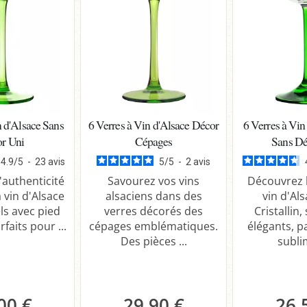
n d'Alsace Sans
6 Verres à Vin d'Alsace Décor
6 Verres à Vin
r Uni
Cépages
Sans Dé
4.9
/
5
-
23
avis
5
/
5
-
2
avis
'authenticité
Savourez vos vins
Découvrez l
 vin d'Alsace
alsaciens dans des
vin d'Al
ls avec pied
verres décorés des
Cristallin,
rfaits pour ...
cépages emblématiques.
élégants, p
Des pièces ...
sublim
00 €
29,90 €
26,