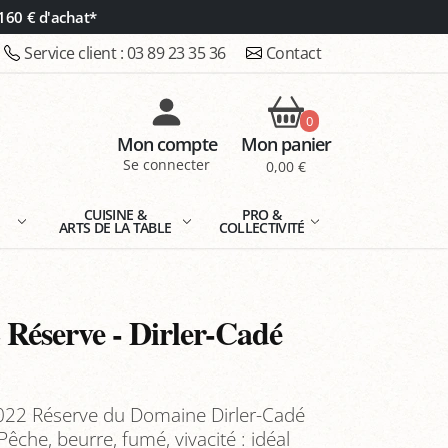
160 € d'achat*
Service client :
03 89 23 35 36
Contact
0
Mon compte
Mon panier
Se connecter
0,00 €
E
CUISINE &
PRO &
ARTS DE LA TABLE
COLLECTIVITÉ
 Réserve - Dirler-Cadé
 2022 Réserve du Domaine Dirler-Cadé
Pêche, beurre, fumé, vivacité : idéal