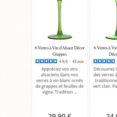
6 Verres à Vin d'Alsace Décor
6 Verres à Vi
Grappes
Déco
4.9
/
5
-
43
avis
Appréciez vos vins
Découvrez l
alsaciens dans nos
des verres à
verres à vin blanc ornés
traditionne
de grappes et feuilles de
vert clair. Pa
vigne. Tradition ...
29,90 €
24,