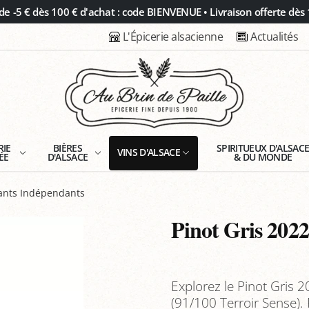
 -5 € dès 100 € d'achat : code BIENVENUE • Livraison offerte dès 
L'Épicerie alsacienne
Actualités
RIE
BIÈRES
SPIRITUEUX D'ALSAC
VINS D'ALSACE
ÉE
D'ALSACE
& DU MONDE
tants Indépendants
Pinot Gris 2022
Explorez le Pinot Gris
(91/100 Terroir Sense). 