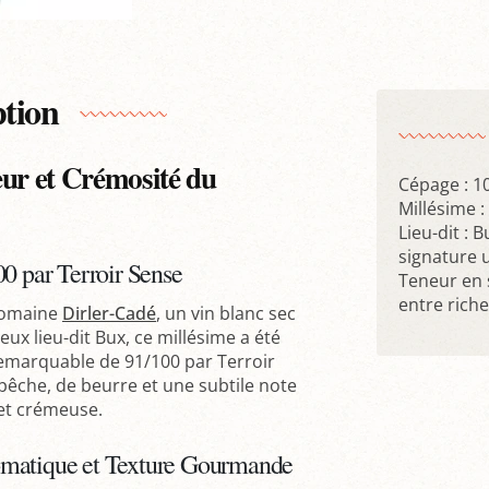
ption
eur et Crémosité du
Cépage : 1
Millésime :
Lieu-dit : 
signature 
00 par Terroir Sense
Teneur en s
entre rich
omaine
Dirler-Cadé
, un vin blanc sec
ieux lieu-dit Bux, ce millésime a été
remarquable de 91/100 par Terroir
 pêche, de beurre et une subtile note
 et crémeuse.
omatique et Texture Gourmande