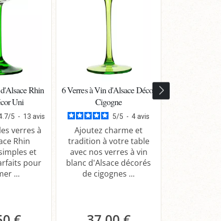
 d'Alsace Rhin
6 Verres à Vin d'Alsace Décor
Pinot gris A
cor Uni
Cigogne
Particuliè
Domaine Mey
4.7
/
5
-
13
avis
5
/
5
-
4
avis
Fil
es verres à
Ajoutez charme et
sace Rhin
tradition à votre table
 simples et
avec nos verres à vin
Dégustez le
arfaits pour
blanc d'Alsace décorés
Cuvée Ferna
er ...
de cigognes ...
d'Alsace g
fruité. Parf
50 €
37,00 €
14,