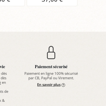
anier
Panier
Pa
vie
Paiement sécurisé
e dès
Paiement en ligne 100% sécurisé
 dès
par CB, PayPal ou Virement.
g en
En savoir plus
nts de
ck &