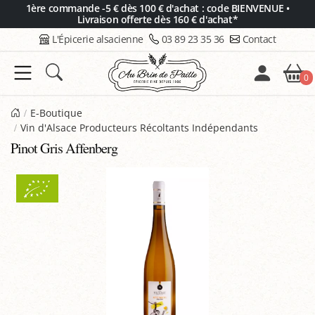
Panneau de gestion des cookies
1ère commande -5 € dès 100 € d'achat : code BIENVENUE •
Livraison offerte dès 160 € d'achat*
L'Épicerie alsacienne
03 89 23 35 36
Contact
0
E-Boutique
Vin d'Alsace Producteurs Récoltants Indépendants
Pinot Gris Affenberg