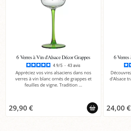
6 Verres à Vin d'Alsace Décor Grappes
6 Verres
4.9
/
5
-
43
avis
Appréciez vos vins alsaciens dans nos
Découvrez 
verres à vin blanc ornés de grappes et
d'Alsace tr
feuilles de vigne. Tradition ...
29,90 €
24,00 €