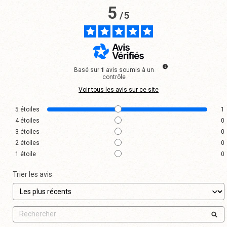
5
/
5
Basé sur
1
avis soumis à un
contrôle
Voir tous les avis sur ce site
5
étoiles
1
4
étoiles
0
3
étoiles
0
2
étoiles
0
1
étoile
0
Trier les avis