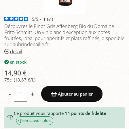
5
/
5
-
1
avis
Découvrez le Pinot Gris Affenberg Bio du Domaine
Fritz-Schmitt. Un vin blanc d'exception aux notes
fruitées, idéal pour apéritifs et plats raffinés, disponible
sur aubrindepaille.fr.
détail
en stock
14,90 €
75cl (19,87 €/L)
-
+
Ajouter au panier
Ce produit vous rapporte
14
points de fidélité
en savoir plus