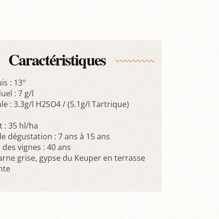
Caractéristiques
is : 13°
el : 7 g/l
le : 3.3g/l H2SO4 / (5.1g/l Tartrique)
: 35 hl/ha
 dégustation : 7 ans à 15 ans
des vignes : 40 ans
Marne grise, gypse du Keuper en terrasse
nte