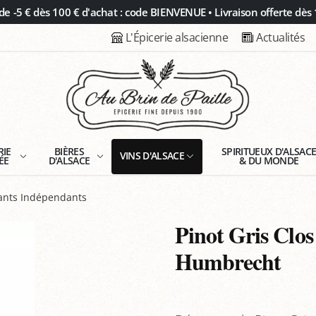
 -5 € dès 100 € d'achat : code BIENVENUE • Livraison offerte dès 
L'Épicerie alsacienne
Actualités
RIE
BIÈRES
SPIRITUEUX D'ALSAC
VINS D'ALSACE
ÉE
D'ALSACE
& DU MONDE
tants Indépendants
Pinot Gris Clos
Humbrecht