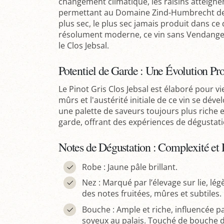
changement climatique, les raisins atteigne
permettant au Domaine Zind-Humbrecht de p
plus sec, le plus sec jamais produit dans ce 
résolument moderne, ce vin sans Vendanges
le Clos Jebsal.
Potentiel de Garde : Une Évolution Pr
Le Pinot Gris Clos Jebsal est élaboré pour vie
mûrs et l'austérité initiale de ce vin se dév
une palette de saveurs toujours plus riche e
garde, offrant des expériences de dégustati
Notes de Dégustation : Complexité et 
Robe : Jaune pâle brillant.
Nez : Marqué par l’élevage sur lie, lég
des notes fruitées, mûres et subtiles.
Bouche : Ample et riche, influencée pa
soyeux au palais. Touché de bouche dé