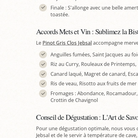
Finale : S'allonge avec une belle am
toastée.
Accords Mets et Vin : Sublimez la Bis
Le
Pinot Gris Clos Jebsal
accompagne mervei
Anguilles fumées, Saint Jacques au f
Riz au Curry, Rouleaux de Printemps,
Canard laqué, Magret de canard, Esca
Ris de veau, Risotto aux fruits de mer
Fromages : Abondance, Rocamadour, 
Crottin de Chavignol
Conseil de Dégustation : L'Art de Sav
Pour une dégustation optimale, nous vous co
Jebsal et de le servir à température de cave,