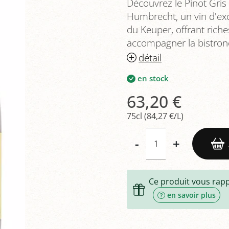
Découvrez le Pinot Gris
Humbrecht, un vin d'exc
du Keuper, offrant riche
accompagner la bistrono
détail
en stock
63,20 €
75cl (84,27 €/L)
-
+
Ce produit vous rap
en savoir plus