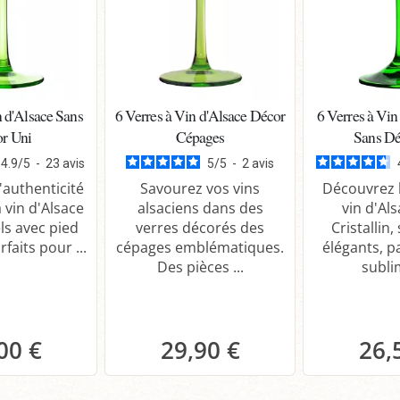
n d'Alsace Sans
6 Verres à Vin d'Alsace Décor
6 Verres à Vin
r Uni
Cépages
Sans Dé
4.9
/
5
-
23
avis
5
/
5
-
2
avis
'authenticité
Savourez vos vins
Découvrez l
 vin d'Alsace
alsaciens dans des
vin d'Al
ls avec pied
verres décorés des
Cristallin,
rfaits pour ...
cépages emblématiques.
élégants, p
Des pièces ...
sublim
00 €
29,90 €
26,
anier
Panier
P