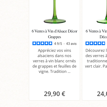
6 Verres à Vin d'Alsace Décor
6 Verres à Vi
Grappes
Déco
4.9
/
5
-
43
avis
Appréciez vos vins
Découvrez l
alsaciens dans nos
des verres à
verres à vin blanc ornés
traditionne
de grappes et feuilles de
vert clair. Pa
vigne. Tradition ...
29,90 €
24,
Panier
P