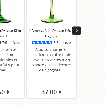
 d'Alsace Rhin
6 Verres à Vin d'Alsace Décor
Pinot gris A
cor Uni
Cigogne
Particuliè
Domaine Mey
4.7
/
5
-
13
avis
5
/
5
-
4
avis
Fil
es verres à
Ajoutez charme et
sace Rhin
tradition à votre table
 simples et
avec nos verres à vin
Dégustez le
arfaits pour
blanc d'Alsace décorés
Cuvée Ferna
er ...
de cigognes ...
d'Alsace g
fruité. Parf
50 €
37,00 €
14,
anier
Panier
Pa