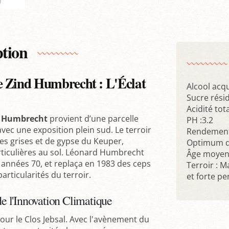
ption
e Zind Humbrecht : L'Éclat
Alcool acqu
Sucre résidu
Acidité tota
nd Humbrecht
provient d’une parcelle
PH :3.2
 avec une exposition plein sud. Le terroir
Rendement 
s grises et de gypse du Keuper,
Optimum de
rticulières au sol. Léonard Humbrecht
Âge moyen 
s années 70, et replaça en 1983 des ceps
Terroir : 
rticularités du terroir.
et forte pe
de l'Innovation Climatique
ur le Clos Jebsal. Avec l'avènement du