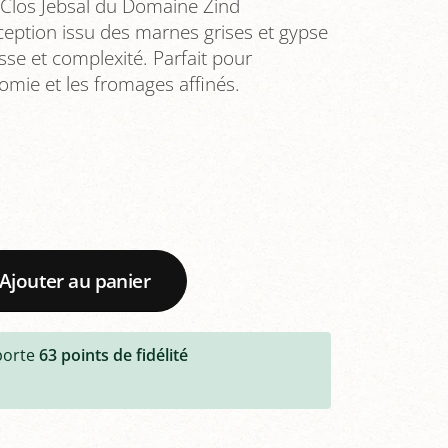
 Clos Jebsal du Domaine Zind
eption issu des marnes grises et gypse
sse et complexité. Parfait pour
mie et les fromages affinés.
Ajouter au panier
porte
63
points de fidélité