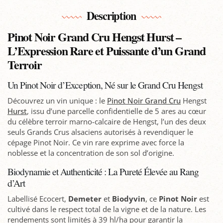
Description
Pinot Noir Grand Cru Hengst Hurst –
L’Expression Rare et Puissante d’un Grand
Terroir
Un Pinot Noir d’Exception, Né sur le Grand Cru Hengst
Découvrez un vin unique : le
Pinot Noir Grand Cru
Hengst
Hurst
, issu d’une parcelle confidentielle de 5 ares au cœur
du célèbre terroir marno-calcaire de Hengst, l’un des deux
seuls Grands Crus alsaciens autorisés à revendiquer le
cépage Pinot Noir. Ce vin rare exprime avec force la
noblesse et la concentration de son sol d’origine.
Biodynamie et Authenticité : La Pureté Élevée au Rang
d’Art
Labellisé Ecocert,
Demeter
et
Biodyvin
, ce
Pinot Noir
est
cultivé dans le respect total de la vigne et de la nature. Les
rendements sont limités à 39 hl/ha pour garantir la