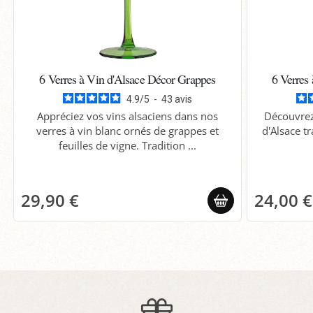
6 Verres à Vin d'Alsace Décor Grappes
6 Verres
4.9
/
5
-
43
avis
Appréciez vos vins alsaciens dans nos
Découvrez 
verres à vin blanc ornés de grappes et
d'Alsace tr
feuilles de vigne. Tradition ...
29,90 €
24,00 €