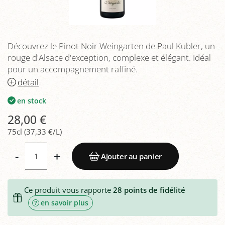
Découvrez le Pinot Noir Weingarten de Paul Kubler, un
rouge d'Alsace d'exception, complexe et élégant. Idéal
pour un accompagnement raffiné.
détail
en stock
28,00 €
75cl (37,33 €/L)
-
+
Ajouter au panier
Ce produit vous rapporte
28
points de fidélité
en savoir plus