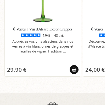
6 Verres à Vin d'Alsace Décor Grappes
6 Verres
4.9
/
5
-
43
avis
Appréciez vos vins alsaciens dans nos
Découvrez 
verres à vin blanc ornés de grappes et
d'Alsace tr
feuilles de vigne. Tradition ...
29,90 €
24,00 €