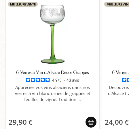
MEILLEURE VENTE
MEILLEURE VEN
6 Verres à Vin d'Alsace Décor Grappes
6 Verres
4.9
/
5
-
43
avis
Appréciez vos vins alsaciens dans nos
Découvrez 
verres à vin blanc ornés de grappes et
d'Alsace tr
feuilles de vigne. Tradition ...
29,90 €
24,00 €