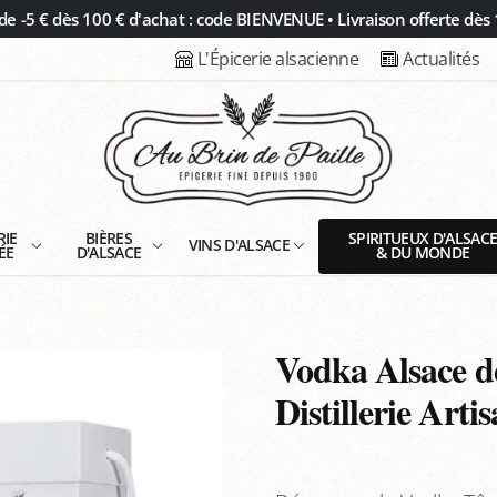
 -5 € dès 100 € d'achat : code BIENVENUE • Livraison offerte dès 
L'Épicerie alsacienne
Actualités
RIE
BIÈRES
SPIRITUEUX D'ALSAC
VINS D'ALSACE
ÉE
D'ALSACE
& DU MONDE
Vodka Alsace de
Distillerie Art