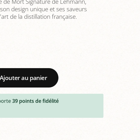
e de Mort Signature de Lehmann,
c son design unique et ses saveurs
art de la distillation française.
Ajouter au panier
porte
39
points de fidélité