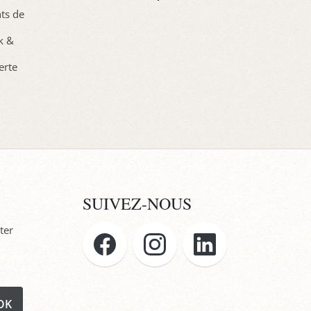
nts de
ck &
erte
SUIVEZ-NOUS
ter
OK