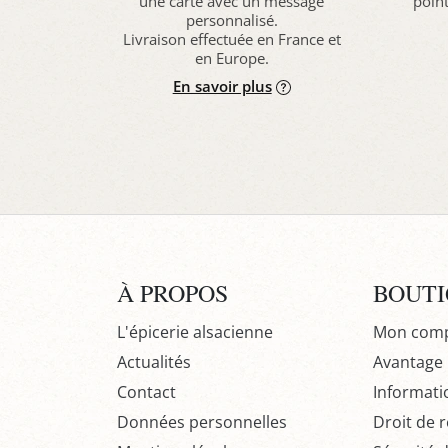
une carte avec un message
point
personnalisé.
Livraison effectuée en France et
en Europe.
En savoir plus
À PROPOS
BOUT
L'épicerie alsacienne
Mon com
Actualités
Avantage P
Contact
Informati
Données personnelles
Droit de r