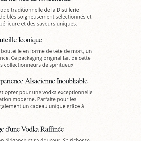
hode traditionnelle de la
Distillerie
r de blés soigneusement sélectionnés et
périeure et des saveurs uniques.
uteille Iconique
bouteille en forme de tête de mort, un
nce. Ce packaging original fait de cette
s collectionneurs de spiritueux.
xpérience Alsacienne Inoubliable
est opter pour une vodka exceptionnelle
vation moderne. Parfaite pour les
également un cadeau unique grâce à
ge d'une Vodka Raffinée
n élégance et sa douceur. Sa richesse