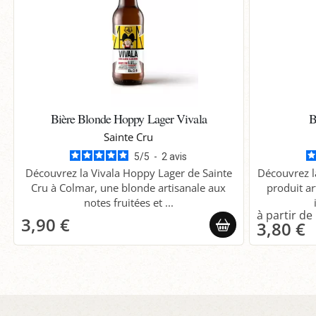
Bière Blonde Hoppy Lager Vivala
B
Sainte Cru
5
/
5
-
2
avis
Découvrez la Vivala Hoppy Lager de Sainte
Découvrez l
Cru à Colmar, une blonde artisanale aux
produit ar
notes fruitées et ...
3,90 €
3,80 €