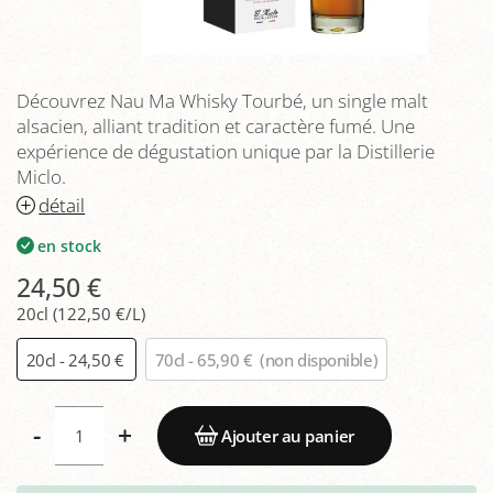
Découvrez Nau Ma Whisky Tourbé, un single malt
alsacien, alliant tradition et caractère fumé. Une
expérience de dégustation unique par la Distillerie
Miclo.
détail
en stock
24,50 €
20cl (122,50 €/L)
20cl - 24,50 €
70cl - 65,90 €
(non disponible)
-
+
Ajouter au panier