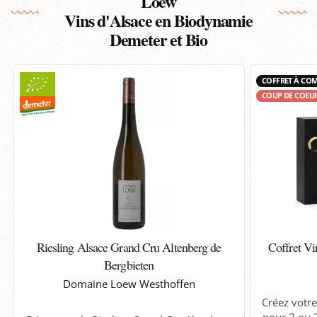
Loew
Vins d'Alsace en Biodynamie
Demeter et Bio
COFFRET À CO
COUP DE COEU
Riesling Alsace Grand Cru Altenberg de
Coffret Vi
Bergbieten
Domaine Loew Westhoffen
Créez votre