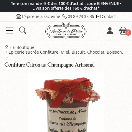
Panneau de gestion des cookies
1ère commande -5 € dès 100 € d'achat : code BIENVENUE •
Livraison offerte dès 160 € d'achat*
L'Épicerie alsacienne
03 89 23 35 36
Contact
0
E-Boutique
Épicerie sucrée Confiture, Miel, Biscuit, Chocolat, Boisson,
...
Confiture Citron au Champagne Artisanal