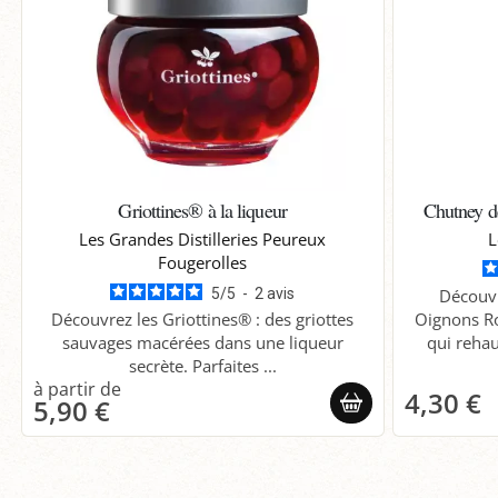
Griottines® à la liqueur
Chutney 
Les Grandes Distilleries Peureux
L
Fougerolles
5
/
5
-
2
avis
Découv
Découvrez les Griottines® : des griottes
Oignons Ro
sauvages macérées dans une liqueur
qui rehau
secrète. Parfaites ...
4,30 €
5,90 €