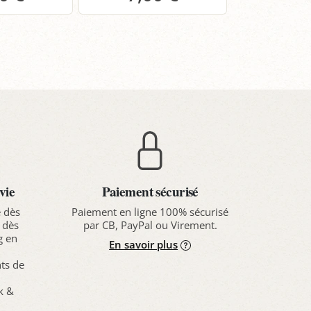
anier
Panier
Pa
vie
Paiement sécurisé
e dès
Paiement en ligne 100% sécurisé
 dès
par CB, PayPal ou Virement.
g en
En savoir plus
nts de
ck &