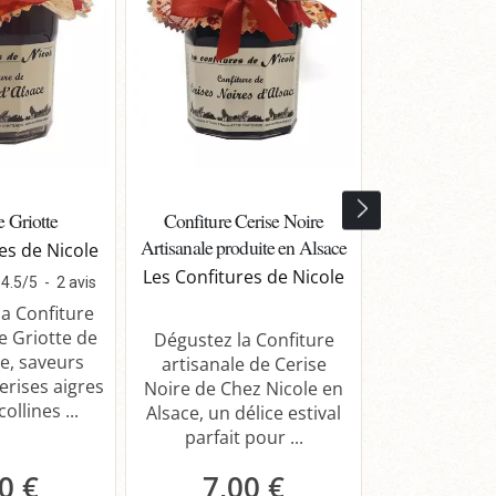
e Griotte
Confiture Cerise Noire
Confiture 
Artisanale produite en Alsace
Champagne 
es de Nicole
Les Confitures de Nicole
Les Confitur
4.5
/
5
-
2
avis
a Confiture
e Griotte de
Dégustez la Confiture
Découvrez 
e, saveurs
artisanale de Cerise
Confiture ar
erises aigres
Noire de Chez Nicole en
Citron au C
ollines ...
Alsace, un délice estival
Chez Nic
parfait pour ...
symphonie d
...
0 €
7,00 €
7,0