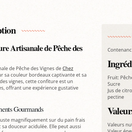
ption
ture Artisanale de Pêche des
Contenanc
Ingréd
anale de Pêche des Vignes de
Chez
ur sa couleur bordeaux captivante et sa
Fruit: Pêch
des vignes, cette confiture est un
Sucre
es, offrant une expérience gustative
Jus de citr
pectine
Valeurs
oments Gourmands
uste magnifiquement sur du pain frais
Valeurs nu
c sa douceur acidulée. Elle peut aussi
Valeur éne