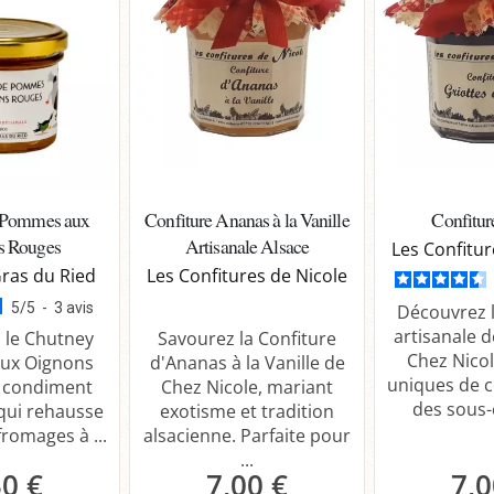
 Pommes aux
Confiture Ananas à la Vanille
Confitur
s Rouges
Artisanale Alsace
Les Confitur
Gras du Ried
Les Confitures de Nicole
5
/
5
-
3
avis
Découvrez l
artisanale d
 le Chutney
Savourez la Confiture
Chez Nicol
ux Oignons
d'Ananas à la Vanille de
uniques de c
e condiment
Chez Nicole, mariant
des sous-c
qui rehausse
exotisme et tradition
fromages à ...
alsacienne. Parfaite pour
...
30 €
7,00 €
7,0