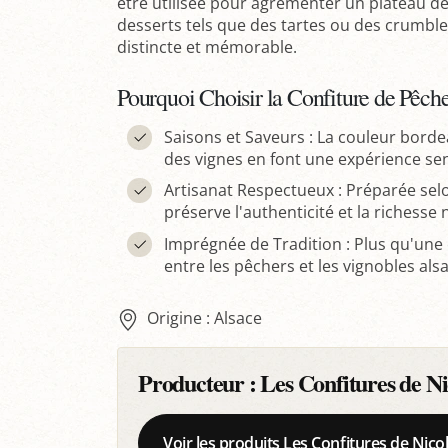
être utilisée pour agrémenter un plateau 
desserts tels que des tartes ou des crumbl
distincte et mémorable.
Pourquoi Choisir la Confiture de Pêch
Saisons et Saveurs : La couleur borde
des vignes en font une expérience sen
Artisanat Respectueux : Préparée selo
préserve l'authenticité et la richesse n
Imprégnée de Tradition : Plus qu'une c
entre les pêchers et les vignobles als
Origine : Alsace
Producteur :
Les Confitures de Ni
Voir les produits Les Confitures de Nico