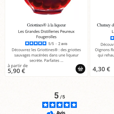
Griottines® à la liqueur
Chutney 
Les Grandes Distilleries Peureux
L
Fougerolles
5
/
5
-
2
avis
Découv
Découvrez les Griottines® : des griottes
Oignons Ro
sauvages macérées dans une liqueur
qui rehau
secrète. Parfaites ...
4,30 €
5,90 €
5
/
5