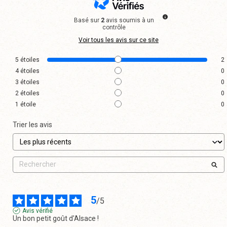
Basé sur
2
avis soumis à un
contrôle
Voir tous les avis sur ce site
5
étoiles
2
4
étoiles
0
3
étoiles
0
2
étoiles
0
1
étoile
0
Trier les avis
5
/
5
Avis vérifié
Un bon petit goût d'Alsace !