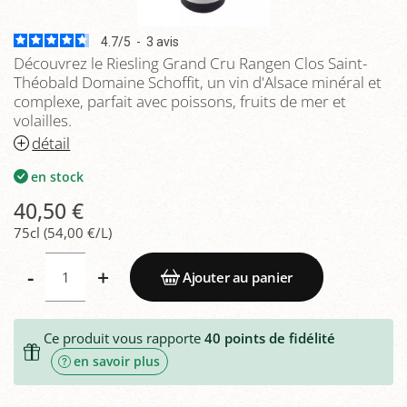
4.7
/
5
-
3
avis
Découvrez le Riesling Grand Cru Rangen Clos Saint-
Théobald Domaine Schoffit, un vin d'Alsace minéral et
complexe, parfait avec poissons, fruits de mer et
volailles.
détail
en stock
40,50 €
75cl (54,00 €/L)
-
+
Ajouter au panier
Ce produit vous rapporte
40
points de fidélité
en savoir plus