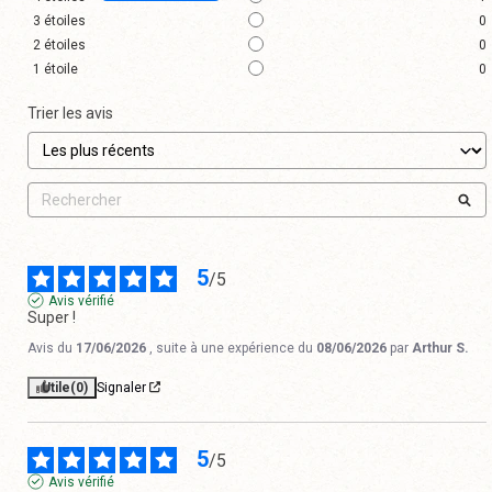
3
étoiles
0
2
étoiles
0
1
étoile
0
Trier les avis
5
/
5
Avis vérifié
Super !
Avis du
17/06/2026
, suite à une expérience du
08/06/2026
par
Arthur S.
Utile
(0)
Signaler
5
/
5
Avis vérifié