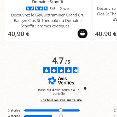
Domaine Schoffit
Découvrez 
5
/
5
-
2
avis
Clos St Thé
Découvrez le Gewurztraminer Grand Cru
d'
Rangen Clos St-Théobald du Domaine
Schoffit : arômes exotiques, ...
40,90 €
40,90 €
4.7
/
5
Basé sur
3
avis soumis à un
contrôle
Voir tous les avis sur ce site
5
étoiles
2
4
étoiles
1