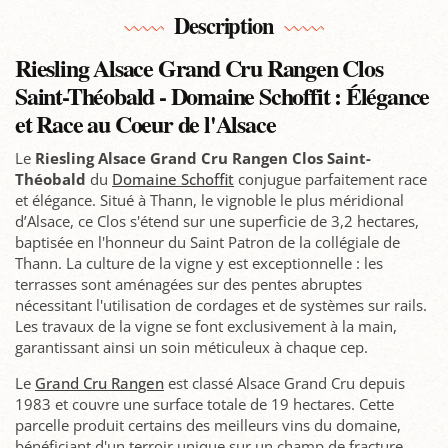
Description
Riesling Alsace Grand Cru Rangen Clos
Saint-Théobald - Domaine Schoffit : Élégance
et Race au Coeur de l'Alsace
Le
Riesling Alsace Grand Cru Rangen Clos Saint-
Théobald
du
Domaine Schoffit
conjugue parfaitement race
et élégance. Situé à Thann, le vignoble le plus méridional
d’Alsace, ce Clos s'étend sur une superficie de 3,2 hectares,
baptisée en l'honneur du Saint Patron de la collégiale de
Thann. La culture de la vigne y est exceptionnelle : les
terrasses sont aménagées sur des pentes abruptes
nécessitant l'utilisation de cordages et de systèmes sur rails.
Les travaux de la vigne se font exclusivement à la main,
garantissant ainsi un soin méticuleux à chaque cep.
Le
Grand Cru Rangen
est classé Alsace Grand Cru depuis
1983 et couvre une surface totale de 19 hectares. Cette
parcelle produit certains des meilleurs vins du domaine,
bénéficiant d'un terroir unique sur un champ de fracture