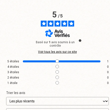
5
/
5
Basé sur
1
avis soumis à un
contrôle
Voir tous les avis sur ce site
5
étoiles
1
4
étoiles
0
3
étoiles
0
2
étoiles
0
1
étoile
0
Trier les avis