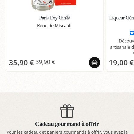
Paris Dry Gin®
Liqueur Géra
René de Miscault
Découv
artisanale d
35,90 €
19,00 €
39,90 €
Cadeau gourmand à offrir
Pour les cadeaux et paniers gourmands à offrir, vous avez la