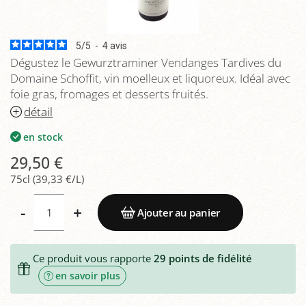
5
/
5
-
4
avis
Dégustez le Gewurztraminer Vendanges Tardives du
Domaine Schoffit, vin moelleux et liquoreux. Idéal avec
foie gras, fromages et desserts fruités.
détail
en stock
29,50 €
75cl (39,33 €/L)
-
+
Ajouter au panier
Ce produit vous rapporte
29
points de fidélité
en savoir plus