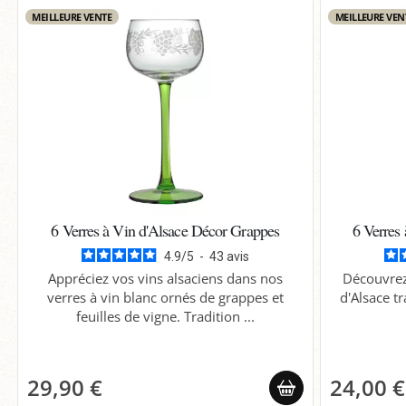
MEILLEURE VENTE
MEILLEURE VEN
6 Verres à Vin d'Alsace Décor Grappes
6 Verres
4.9
/
5
-
43
avis
Appréciez vos vins alsaciens dans nos
Découvrez 
verres à vin blanc ornés de grappes et
d'Alsace tr
feuilles de vigne. Tradition ...
29,90 €
24,00 €