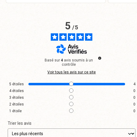
5
/
5
Basé sur
4
avis soumis à un
contrôle
Voir tous les avis sur ce site
5
étoiles
4
4
étoiles
0
3
étoiles
0
2
étoiles
0
1
étoile
0
Trier les avis