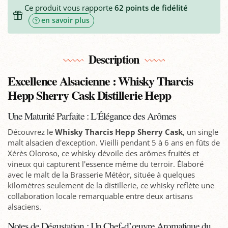
Ce produit vous rapporte
62
points de fidélité
en savoir plus
Description
Excellence Alsacienne : Whisky Tharcis
Hepp Sherry Cask Distillerie Hepp
Une Maturité Parfaite : L'Élégance des Arômes
Découvrez le
Whisky Tharcis Hepp Sherry Cask
, un single
malt alsacien d'exception. Vieilli pendant 5 à 6 ans en fûts de
Xérès Oloroso, ce whisky dévoile des arômes fruités et
vineux qui capturent l'essence même du terroir. Élaboré
avec le malt de la Brasserie Météor, située à quelques
kilomètres seulement de la distillerie, ce whisky reflète une
collaboration locale remarquable entre deux artisans
alsaciens.
Notes de Dégustation : Un Chef-d’œuvre Aromatique du