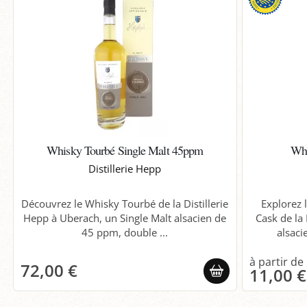
Whisky Tourbé Single Malt 45ppm
Whi
Distillerie Hepp
Découvrez le Whisky Tourbé de la Distillerie
Explorez 
Hepp à Uberach, un Single Malt alsacien de
Cask de la 
45 ppm, double ...
alsacie
72,00 €
11,00 €