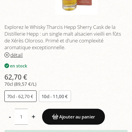
Explorez le Whisky Tharcis Hepp Sherry Cask de la
Distillerie Hepp : un single malt alsacien vieilli en fûts
de Xérès Oloroso. Primé et d'une complexité
aromatique exceptionnelle.
détail
en stock
62,70 €
70cl (89,57 €/L)
70cl - 62,70 €
10cl - 11,00 €
-
+
Ajouter au panier