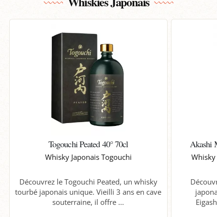
Whiskies Japonais
Togouchi Peated 40° 70cl
Akashi 
Whisky Japonais Togouchi
Whisky 
Découvrez le Togouchi Peated, un whisky
Découvr
tourbé japonais unique. Vieilli 3 ans en cave
japonai
souterraine, il offre ...
Eigashi