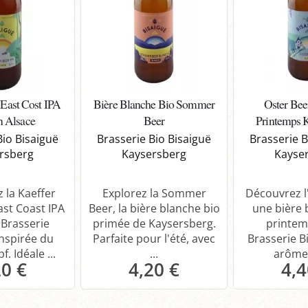
 East Cost IPA
Bière Blanche Bio Sommer
Oster Bee
n Alsace
Beer
Printemps 
Bio Bisaiguë
Brasserie Bio Bisaiguë
Brasserie B
rsberg
Kaysersberg
Kayse
 la Kaeffer
Explorez la Sommer
Découvrez l
ast Coast IPA
Beer, la bière blanche bio
une bière 
 Brasserie
primée de Kaysersberg.
printem
inspirée du
Parfaite pour l'été, avec
Brasserie B
. Idéale ...
...
arômes
20 €
4,20 €
4,4
anier
Panier
P