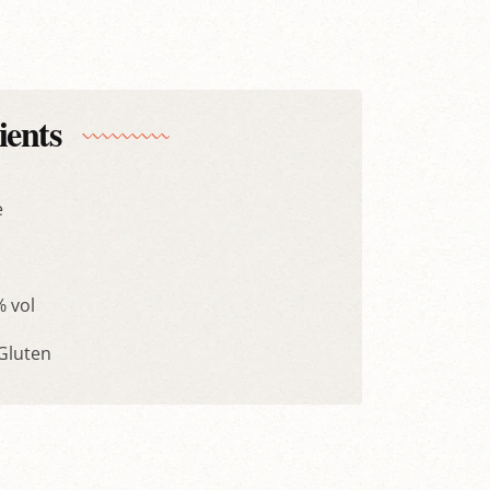
ients
e
% vol
 Gluten