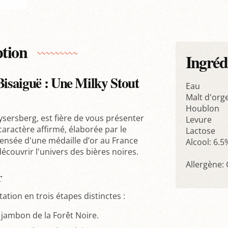
ption
Ingréd
Bisaiguë : Une Milky Stout
Eau
Malt d'org
Houblon
aysersberg, est fière de vous présenter
Levure
caractère affirmé, élaborée par le
Lactose
ensée d'une médaille d’or au France
Alcool: 6.5
écouvrir l'univers des bières noires.
Allergène:
r
ation en trois étapes distinctes :
 jambon de la Forêt Noire.