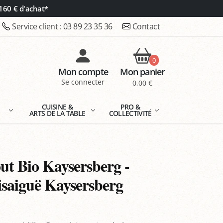
160 € d'achat*
Service client :
03 89 23 35 36
Contact
0
Mon compte
Mon panier
Se connecter
0,00 €
E
CUISINE &
PRO &
ARTS DE LA TABLE
COLLECTIVITÉ
ut Bio Kaysersberg -
isaiguë Kaysersberg