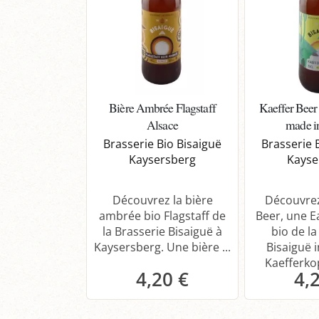
Bière Ambrée Flagstaff
Kaeffer Beer
Alsace
made i
Brasserie Bio Bisaiguë
Brasserie 
Kaysersberg
Kayse
Découvrez la bière
Découvrez
ambrée bio Flagstaff de
Beer, une E
la Brasserie Bisaiguë à
bio de la
Kaysersberg. Une bière ...
Bisaiguë 
Kaefferkopf
4,20 €
4,
Panier
P