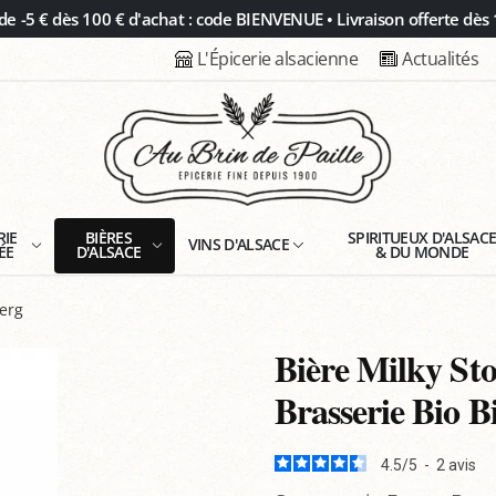
 -5 € dès 100 € d'achat : code BIENVENUE • Livraison offerte dès 
L'Épicerie alsacienne
Actualités
RIE
BIÈRES
SPIRITUEUX D'ALSAC
VINS D'ALSACE
ÉE
D'ALSACE
& DU MONDE
berg
Bière Milky Sto
Brasserie Bio B
4.5
/
5
-
2
avis