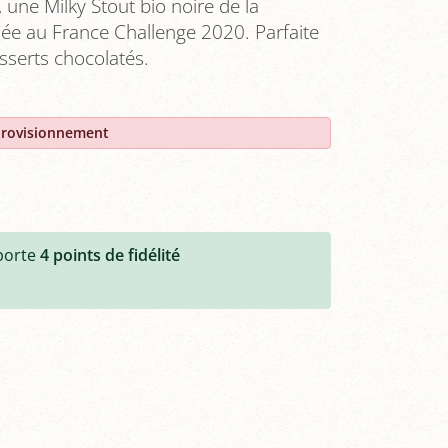
 une Milky Stout bio noire de la
mée au France Challenge 2020. Parfaite
esserts chocolatés.
provisionnement
porte
4
points de fidélité