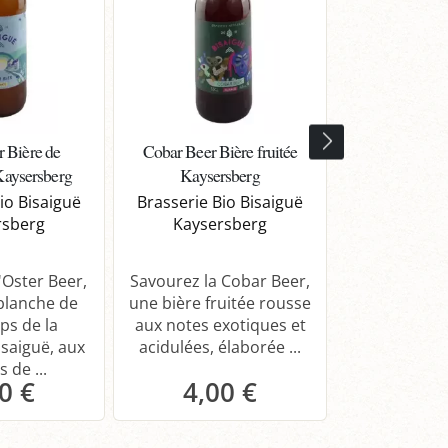
r Bière de
Cobar Beer Bière fruitée
Bières éphémè
Kaysersberg
Kaysersberg
io Bisaiguë
Brasserie Bio Bisaiguë
Goûtez no
rsberg
Kaysersberg
éphémères 
saveurs i
créativi
'Oster Beer,
Savourez la Cobar Beer,
blanche de
une bière fruitée rousse
Demande 
ps de la
aux notes exotiques et
isaiguë, aux
acidulées, élaborée ...
 de ...
0 €
4,00 €
anier
Panier