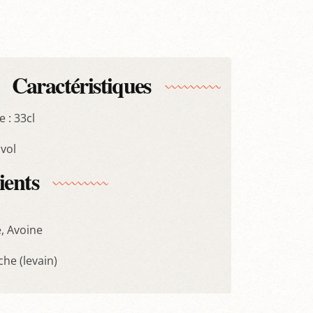
Caractéristiques
 : 33cl
 vol
ients
, Avoine
che (levain)