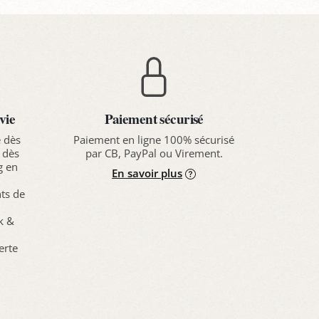
vie
Paiement sécurisé
e dès
Paiement en ligne 100% sécurisé
 dès
par CB, PayPal ou Virement.
g en
En savoir plus
nts de
ck &
erte