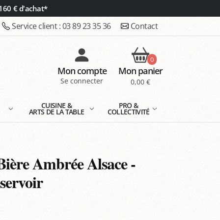
160 € d'achat*
Service client :
03 89 23 35 36
Contact
0
Mon compte
Mon panier
Se connecter
0,00 €
E
CUISINE &
PRO &
ARTS DE LA TABLE
COLLECTIVITÉ
Bière Ambrée Alsace -
servoir