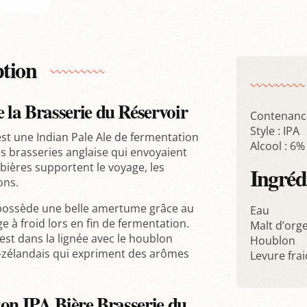
ption
la Brasserie du Réservoir
Contenance
Style : IPA
est une Indian Pale Ale de fermentation
Alcool : 6%
des brasseries anglaise qui envoyaient
 bières supportent le voyage, les
Ingréd
ons.
ossède une belle amertume grâce au
Eau
 à froid lors en fin de fermentation.
Malt d’orge
 est dans la lignée avec le houblon
Houblon
o-zélandais qui expriment des arômes
Levure frai
son IPA Bière Brasserie du