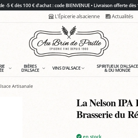
 -5 € dès 100 € d'achat : code BIENVENUE • Livraison offerte dès 
L'Épicerie alsacienne
Actualités
RIE
BIÈRES
SPIRITUEUX D'ALSAC
VINS D'ALSACE
ÉE
D'ALSACE
& DU MONDE
Alsace Artisanale
La Nelson IPA 
Brasserie du Ré
en stock