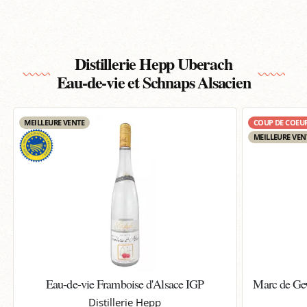
Distillerie Hepp Uberach
Eau-de-vie et Schnaps Alsacien
MEILLEURE VENTE
COUP DE COEU
MEILLEURE VEN
Eau-de-vie Framboise d'Alsace IGP
Marc de Gew
Distillerie Hepp