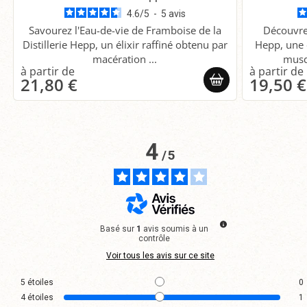
4.6
/
5
-
5
avis
Savourez l'Eau-de-vie de Framboise de la
Découvre
Distillerie Hepp, un élixir raffiné obtenu par
Hepp, une 
macération ...
musq
21,80 €
19,50 €
4
/
5
Basé sur
1
avis soumis à un
contrôle
Voir tous les avis sur ce site
5
étoiles
0
4
étoiles
1