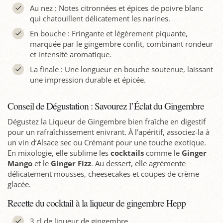
Au nez : Notes citronnées et épices de poivre blanc
qui chatouillent délicatement les narines.
En bouche : Fringante et légèrement piquante,
marquée par le gingembre confit, combinant rondeur
et intensité aromatique.
La finale : Une longueur en bouche soutenue, laissant
une impression durable et épicée.
Conseil de Dégustation : Savourez l’Éclat du Gingembre
Dégustez la Liqueur de Gingembre bien fraîche en digestif
pour un rafraîchissement enivrant. À l'apéritif, associez-la à
un vin d’Alsace sec ou Crémant pour une touche exotique.
En mixologie, elle sublime les
cocktails
comme le
Ginger
Mango
et le
Ginger Fizz
. Au dessert, elle agrémente
délicatement mousses, cheesecakes et coupes de crème
glacée.
Recette du cocktail à la liqueur de gingembre Hepp
3 cl de liqueur de gingembre