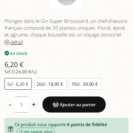
Plongez dans le Gin Super Broussard, un chef-d'œuvre
français composé de 30 plantes uniques. Floral, épicé,
et agrume, chaque bouteille est un voyage sensoriel.
détail
en stock
6,20 €
5cl (124,00 €/L)
5cl - 6,20 €
20cl - 18,90 €
70cl - 39,90 €
-
+
Ajouter au panier
Ce produit vous rapporte
6
points de fidélité
en savoir plus