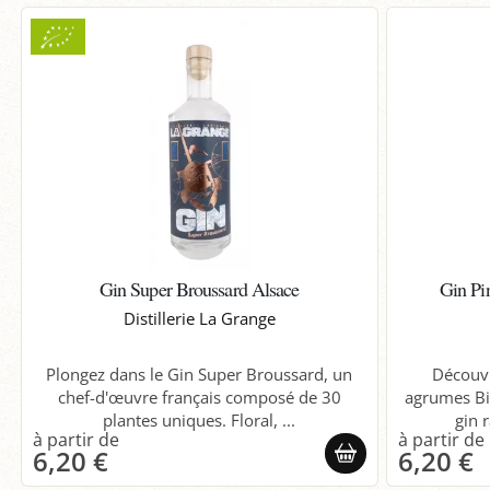
Gin Super Broussard Alsace
Gin Pi
Distillerie La Grange
Plongez dans le Gin Super Broussard, un
Découvr
chef-d'œuvre français composé de 30
agrumes Bio
plantes uniques. Floral, ...
gin r
6,20 €
6,20 €