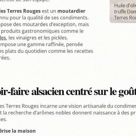
Huile d'oli
es Terres Rouges
est un
moutardier
truffe Do
nu pour la qualité de ses condiments.
Terres Ro
opose des moutardes d’exception, mais
s produits gastronomiques comme le
les
, les vinaigres et les pickles.
ompose une gamme raffinée, pensée
les plats du quotidien comme les recettes
rées.
r-faire alsacien centré sur le goû
s Terres Rouges incarne une vision artisanale du condiment.
t la recherche d’arômes nobles donnent naissance à des prod
es.
érise la maison