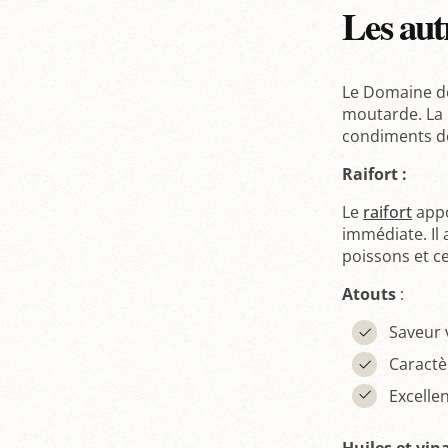
Les aut
Le Domaine de
moutarde. La
condiments de
Raifort :
Le
raifort
appo
immédiate. Il 
poissons et c
Atouts
:
Saveur 
Caract
Excelle
Huiles et vin