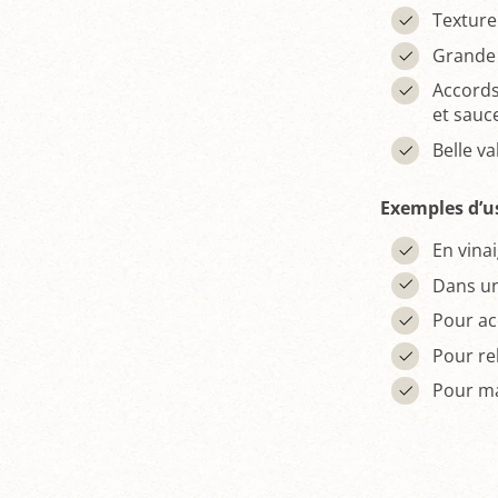
Texture
Grande f
Accords
et sauc
Belle v
Exemples d’u
En vina
Dans u
Pour ac
Pour re
Pour ma