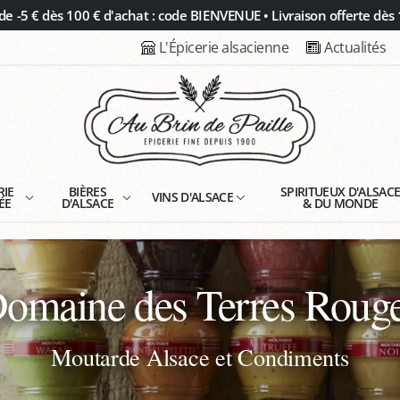
 -5 € dès 100 € d'achat : code BIENVENUE • Livraison offerte dès 
L'Épicerie alsacienne
Actualités
RIE
BIÈRES
SPIRITUEUX D'ALSAC
VINS D'ALSACE
ÉE
D'ALSACE
& DU MONDE
omaine des Terres Roug
Moutarde Alsace et Condiments