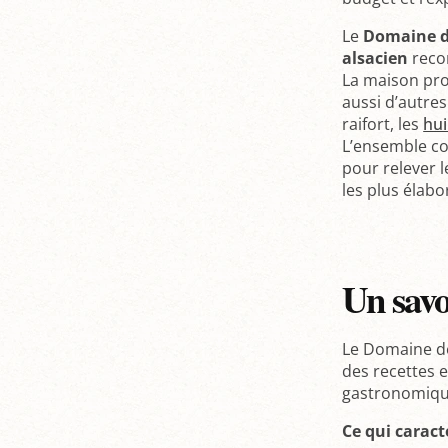
Le
Domaine d
alsacien
recon
La maison pr
aussi d’autre
raifort, les
hui
L’ensemble c
pour relever 
les plus élabo
Un savoi
Le Domaine de
des recettes e
gastronomiqu
Ce qui caract