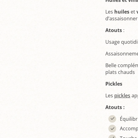
Les
huiles
et
d’assaisonner 
Atouts
:
Usage quotidi
Assaisonnem
Belle complém
plats chauds
Pickles
Les
pickles
app
Atouts :
Équilib
Accompa