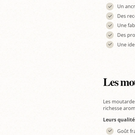
Un ancr
Des rec
Une fab
Des prod
Une ide
Les mou
Les moutardes
richesse arom
Leurs qualité
Goût fr