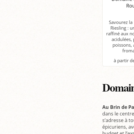
Ro
Savourez la
Riesling : 
raffiné aux no
acidulées, 
poissons, 
froma
P
Domaine
Au Brin de Pa
dans le centre
s’adresse à t
épicuriens, a
budget et l’ex