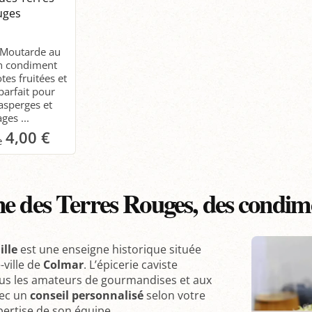
uges
 Moutarde au
un condiment
tes fruitées et
parfait pour
asperges et
ges ...
4,00 €
anier
 des Terres Rouges, des condime
ille
est une enseigne historique située
-ville de
Colmar
. L’épicerie caviste
ous les amateurs de gourmandises et aux
vec un
conseil personnalisé
selon votre
pertise de son équipe.