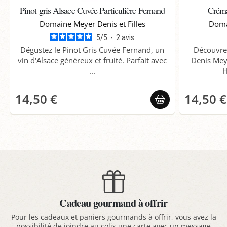
Pinot gris Alsace Cuvée Particulière Fernand
Créma
Domaine Meyer Denis et Filles
Doma
5
/
5
-
2
avis
Dégustez le Pinot Gris Cuvée Fernand, un
Découvrez
vin d'Alsace généreux et fruité. Parfait avec
Denis Meye
...
H
14,50 €
14,50 €
Cadeau gourmand à offrir
Pour les cadeaux et paniers gourmands à offrir, vous avez la
possibilité de joindre au colis une carte avec un message