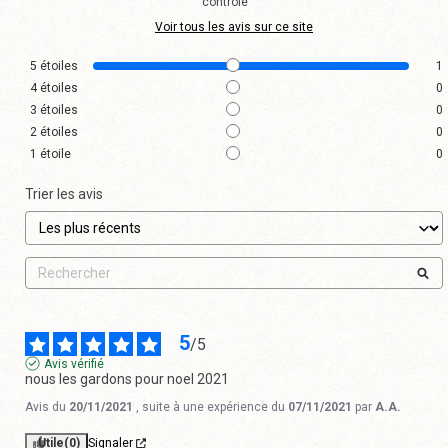
contrôle
Voir tous les avis sur ce site
5
étoiles
1
4
étoiles
0
3
étoiles
0
2
étoiles
0
1
étoile
0
Trier les avis
5
/
5
Avis vérifié
nous les gardons pour noel 2021
Avis du
20/11/2021
, suite à une expérience du
07/11/2021
par
A.A.
Utile
(0)
Signaler