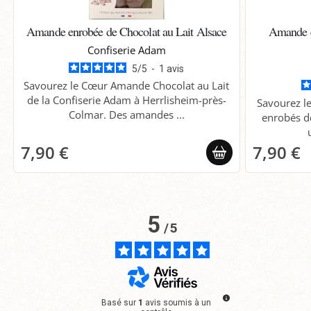
Amande enrobée de Chocolat au Lait Alsace
Amande e
Confiserie Adam
5
/
5
-
1
avis
Savourez le Cœur Amande Chocolat au Lait
de la Confiserie Adam à Herrlisheim-près-
Savourez l
Colmar. Des amandes ...
enrobés d
7,90 €
7,90 €
5
/
5
Basé sur
1
avis soumis à un