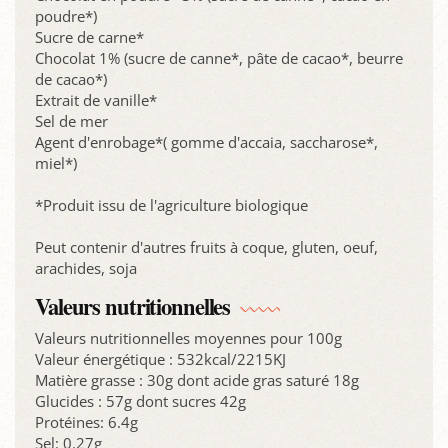
poudre*)
Sucre de carne*
Chocolat 1% (sucre de canne*, pâte de cacao*, beurre
de cacao*)
Extrait de vanille*
Sel de mer
Agent d'enrobage*( gomme d'accaia, saccharose*,
miel*)
*Produit issu de l'agriculture biologique
Peut contenir d'autres fruits à coque, gluten, oeuf,
arachides, soja
Valeurs nutritionnelles
Valeurs nutritionnelles moyennes pour 100g
Valeur énergétique : 532kcal/2215KJ
Matière grasse : 30g dont acide gras saturé 18g
Glucides : 57g dont sucres 42g
Protéines: 6.4g
Sel: 0.27g