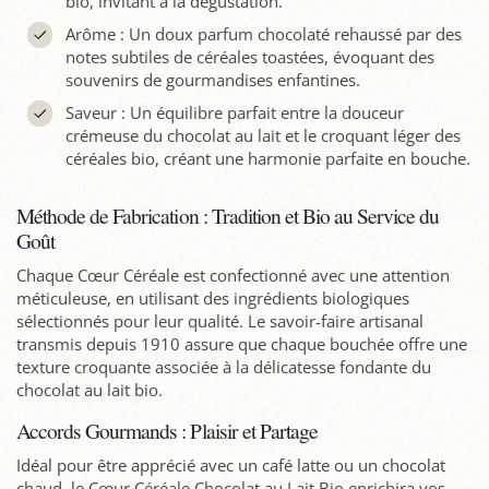
bio, invitant à la dégustation.
Arôme : Un doux parfum chocolaté rehaussé par des
notes subtiles de céréales toastées, évoquant des
souvenirs de gourmandises enfantines.
Saveur : Un équilibre parfait entre la douceur
crémeuse du chocolat au lait et le croquant léger des
céréales bio, créant une harmonie parfaite en bouche.
Méthode de Fabrication : Tradition et Bio au Service du
Goût
Chaque Cœur Céréale est confectionné avec une attention
méticuleuse, en utilisant des ingrédients biologiques
sélectionnés pour leur qualité. Le savoir-faire artisanal
transmis depuis 1910 assure que chaque bouchée offre une
texture croquante associée à la délicatesse fondante du
chocolat au lait bio.
Accords Gourmands : Plaisir et Partage
Idéal pour être apprécié avec un café latte ou un chocolat
chaud, le Cœur Céréale Chocolat au Lait Bio enrichira vos