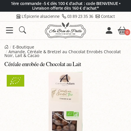
Panneau de gestion des cookies
1ère commande -5 € dès 100 € d'achat : code BIENVENUE •
Livraison offerte dès 160 € d'achat*
L'Épicerie alsacienne
03 89 23 35 36
Contact
0
E-Boutique
Amande, Céréale & Bretzel au Chocolat Enrobés Chocolat
Noir, Lait & Cacao
Céréale enrobée de Chocolat au Lait