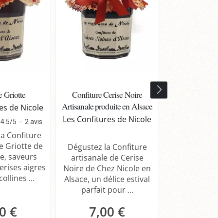
e Griotte
Confiture Cerise Noire
Confiture 
Artisanale produite en Alsace
Champagne 
es de Nicole
Les Confitures de Nicole
Les Confitur
4.5
/
5
-
2
avis
a Confiture
e Griotte de
Dégustez la Confiture
Découvrez 
e, saveurs
artisanale de Cerise
Confiture ar
erises aigres
Noire de Chez Nicole en
Citron au C
ollines ...
Alsace, un délice estival
Chez Nic
parfait pour ...
symphonie d
...
0 €
7,00 €
7,0