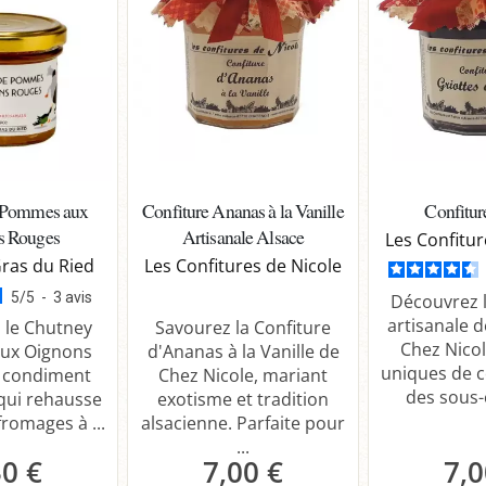
 Pommes aux
Confiture Ananas à la Vanille
Confitur
s Rouges
Artisanale Alsace
Les Confitur
Gras du Ried
Les Confitures de Nicole
5
/
5
-
3
avis
Découvrez l
artisanale d
 le Chutney
Savourez la Confiture
Chez Nicol
ux Oignons
d'Ananas à la Vanille de
uniques de c
e condiment
Chez Nicole, mariant
des sous-c
qui rehausse
exotisme et tradition
fromages à ...
alsacienne. Parfaite pour
...
30 €
7,00 €
7,0