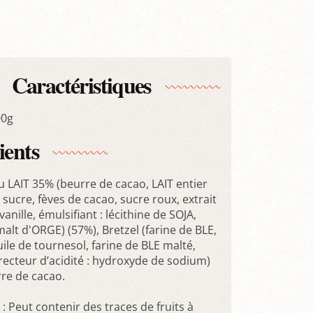
Caractéristiques
00g
ients
u LAIT 35% (beurre de cacao, LAIT entier
sucre, fèves de cacao, sucre roux, extrait
vanille, émulsifiant : lécithine de SOJA,
malt d'ORGE) (57%), Bretzel (farine de BLE,
uile de tournesol, farine de BLE malté,
recteur d’acidité : hydroxyde de sodium)
rre de cacao.
: Peut contenir des traces de fruits à