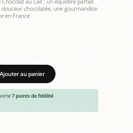
Chocolat au Lait : un équilibre parfait
 et douceur chocolatée, une gourmandise
ée en France.
Ajouter au panier
porte
7
points de fidélité