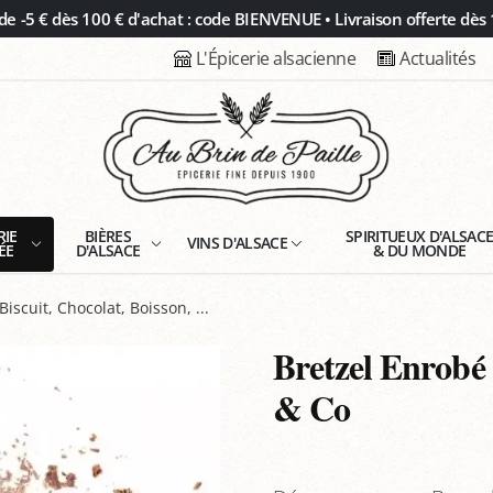
 -5 € dès 100 € d'achat : code BIENVENUE • Livraison offerte dès 
L'Épicerie alsacienne
Actualités
RIE
BIÈRES
SPIRITUEUX D'ALSAC
VINS D'ALSACE
ÉE
D'ALSACE
& DU MONDE
Biscuit, Chocolat, Boisson, ...
Bretzel Enrobé 
& Co