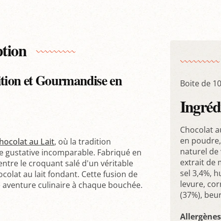
ption
dition et Gourmandise en
Boite de 1
Ingréd
Chocolat a
en poudre, 
hocolat au Lait
, où la tradition
naturel de 
e gustative incomparable. Fabriqué en
extrait de 
 entre le croquant salé d'un véritable
sel 3,4%, h
colat au lait fondant. Cette fusion de
levure, cor
e aventure culinaire à chaque bouchée.
(37%), beu
Allergènes