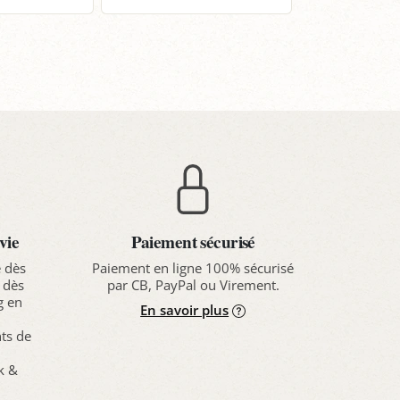
anier
Panier
Pa
vie
Paiement sécurisé
e dès
Paiement en ligne 100% sécurisé
 dès
par CB, PayPal ou Virement.
g en
En savoir plus
nts de
ck &