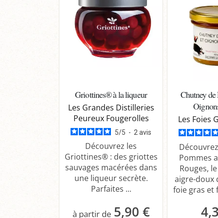
Griottines® à la liqueur
Chutney de
Oignon
Les Grandes Distilleries
Peureux Fougerolles
Les Foies 
5
/
5
-
2
avis
Découvrez les
Découvrez
Griottines® : des griottes
Pommes a
sauvages macérées dans
Rouges, l
une liqueur secrète.
aigre-doux 
Parfaites ...
foie gras et 
5,90 €
4,