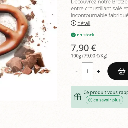
Découvrez notre Bretzel 
entre croustillant salé
incontournable fabriqu
détail
en stock
7,90 €
100g (79,00 €/Kg)
-
+
Ce produit vous rap
en savoir plus