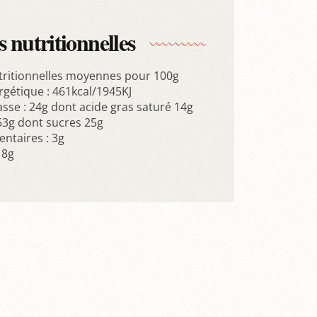
 nutritionnelles
tritionnelles moyennes pour 100g
rgétique : 461kcal/1945KJ
sse : 24g dont acide gras saturé 14g
 53g dont sucres 25g
entaires : 3g
 8g