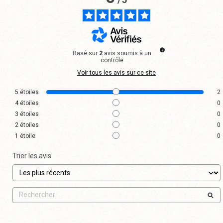
Basé sur
2
avis soumis à un
contrôle
Voir tous les avis sur ce site
5
étoiles
2
4
étoiles
0
3
étoiles
0
2
étoiles
0
1
étoile
0
Trier les avis