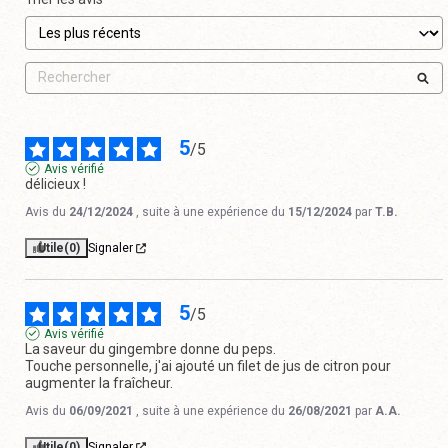
5
/
5
Avis vérifié
délicieux !
Avis du
24/12/2024
, suite à une expérience du
15/12/2024
par
T.B.
Utile
(0)
Signaler
5
/
5
Avis vérifié
La saveur du gingembre donne du peps.

Touche personnelle, j'ai ajouté un filet de jus de citron pour 
augmenter la fraîcheur.
Avis du
06/09/2021
, suite à une expérience du
26/08/2021
par
A.A.
Utile
(0)
Signaler