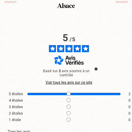
Alsace
5
/
5
Basé sur
2
avis soumis à un
contrôle
Voir tous les avis sur ce site
5
étoiles
2
4
étoiles
0
3
étoiles
0
2
étoiles
0
1
étoile
0
Trier les avis