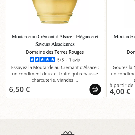
Moutarde au Crémant d’Alsace : Élégance et
Moutarde d
Saveurs Alsaciennes
Domaine des Terres Rouges
Dom
5
/
5
-
1
avis
Essayez la Moutarde au Crémant d’Alsace :
Goûtez la 
un condiment doux et fruité qui rehausse
un condimen
charcuterie, viandes ...
6,50 €
4,00 €