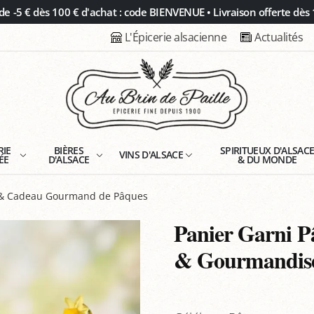
 -5 € dès 100 € d'achat : code BIENVENUE • Livraison offerte dès 
L'Épicerie alsacienne
Actualités
RIE
BIÈRES
SPIRITUEUX D'ALSAC
VINS D'ALSACE
ÉE
D'ALSACE
& DU MONDE
t & Cadeau Gourmand de Pâques
Panier Garni P
& Gourmandise