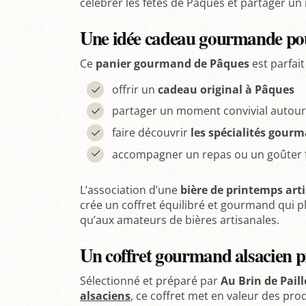
célébrer les fêtes de Pâques et partager 
Une idée cadeau gourmande po
Ce
panier gourmand de Pâques
est parfait
offrir un
cadeau original à Pâques
partager un moment convivial autour
faire découvrir
les spécialités gour
accompagner un repas ou un goûter f
L’association d’une
bière de printemps art
crée un coffret équilibré et gourmand qui 
qu’aux amateurs de bières artisanales.
Un coffret gourmand alsacien pr
Sélectionné et préparé par
Au Brin de Paill
alsaciens
, ce coffret met en valeur des pro