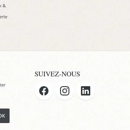
ck &
erte
SUIVEZ-NOUS
ter
OK