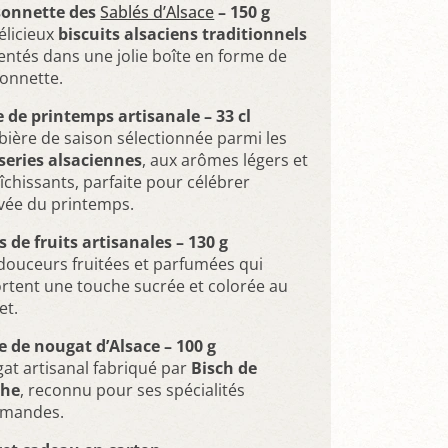
onnette des
Sablés d’Alsace
– 150 g
élicieux
biscuits alsaciens traditionnels
entés dans une jolie boîte en forme de
onnette.
e de printemps artisanale – 33 cl
bière de saison sélectionnée parmi les
series alsaciennes
, aux arômes légers et
aîchissants, parfaite pour célébrer
rivée du printemps.
s de fruits artisanales – 130 g
douceurs fruitées et parfumées qui
rtent une touche sucrée et colorée au
et.
e de nougat d’Alsace – 100 g
at artisanal fabriqué par
Bisch de
che
, reconnu pour ses spécialités
rmandes.