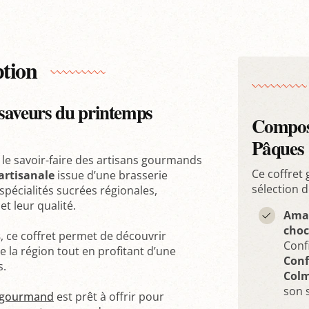
ption
 saveurs du printemps
Composi
Pâques
le savoir-faire des artisans gourmands
Ce coffret
artisanale
issue d’une brasserie
sélection d
spécialités sucrées régionales,
t leur qualité.
Aman
choc
s
, ce coffret permet de découvrir
Confi
 la région tout en profitant d’une
Conf
s.
Col
son s
 gourmand
est prêt à offrir pour