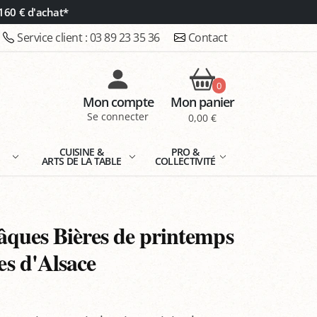
160 € d'achat*
Service client :
03 89 23 35 36
Contact
0
Mon compte
Mon panier
Se connecter
0,00 €
E
CUISINE &
PRO &
ARTS DE LA TABLE
COLLECTIVITÉ
âques Bières de printemps
s d'Alsace