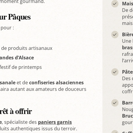
un moment gourmand.
Mais
De d
ur Pâques
prés
mais
 pour :
Bièr
Une 
bras
 de produits artisanaux
rafr
mandes d’Alsace
l’ar
estif de printemps
Pâte
Des 
isanale
et de
confiseries alsaciennes
appo
plaira autant aux amateurs de douceurs
coffr
Barr
êt à offrir
Noug
Bru
e
, spécialiste des
paniers garnis
gou
duits authentiques issus du terroir.