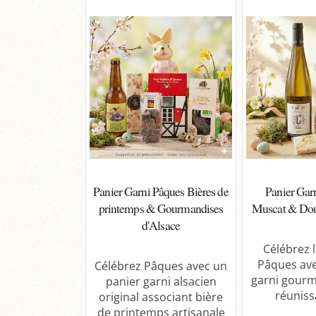
Panier Garni Pâques Bières de
Panier Gar
printemps & Gourmandises
Muscat & Dou
d'Alsace
Célébrez l
Pâques ave
Célébrez Pâques avec un
garni gourm
panier garni alsacien
réunissa
original associant bière
de printemps artisanale