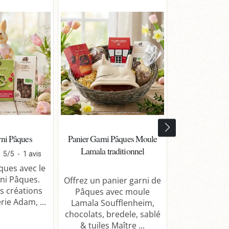
PANIER À COMPO
MEILLEURE VENTE
rni Pâques
Panier Garni Pâques Moule
Panier Garni à
Lamala traditionnel
Même – Pan
5
/
5
-
1
avis
ques avec le
ni Pâques.
Offrez un panier garni de
Composez vo
s créations
Pâques avec moule
garni selon
rie Adam, ...
Lamala Soufflenheim,
sur notr
chocolats, bredele, sablé
Choisissez u
& tuiles Maître ...
osier et remp