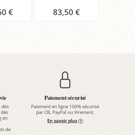
produi
60 €
83,50 €
anier
Panier
Pa
vie
Paiement sécurisé
e dès
Paiement en ligne 100% sécurisé
 dès
par CB, PayPal ou Virement.
g en
En savoir plus
nts de