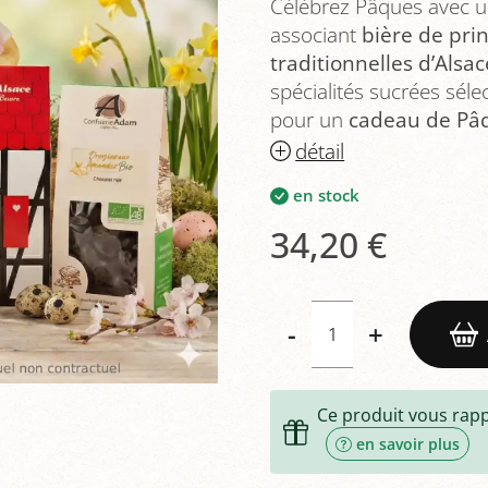
Célébrez Pâques avec 
associant
bière de pri
traditionnelles d’Alsac
spécialités sucrées séle
pour un
cadeau de Pâ
détail
en stock
34,20 €
-
+
Ce produit vous rap
en savoir plus