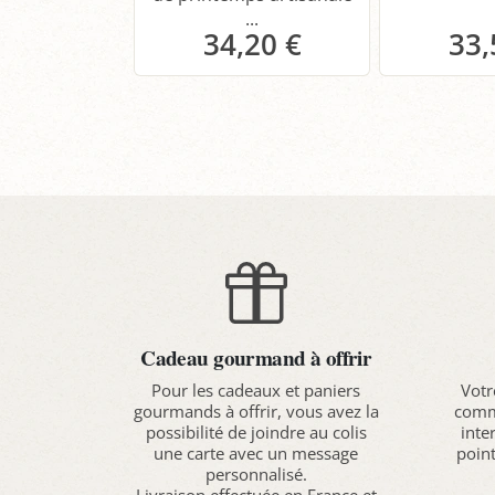
...
34,20 €
33,
Panier
P
Cadeau gourmand à offrir
Pour les cadeaux et paniers
Votr
gourmands à offrir, vous avez la
comma
possibilité de joindre au colis
inte
une carte avec un message
point
personnalisé.