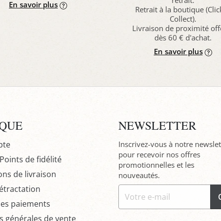
retrait.
En savoir plus
Retrait à la boutique (Cli
Collect).
Livraison de proximité off
dès 60 € d'achat.
En savoir plus
IQUE
NEWSLETTER
pte
Inscrivez-vous à notre newslet
pour recevoir nos offres
oints de fidélité
promotionnelles et les
ons de livraison
nouveautés.
étractation
des paiements
s générales de vente