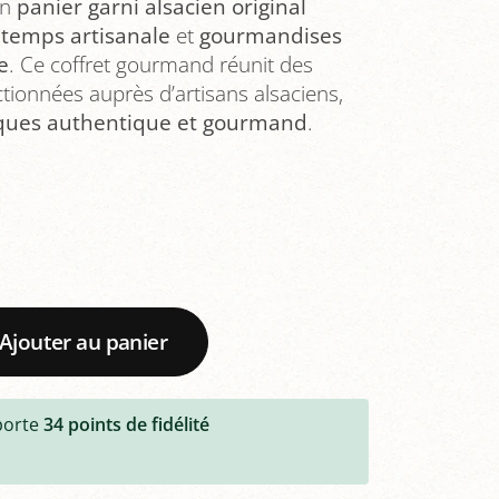
un
panier garni alsacien original
ntemps artisanale
et
gourmandises
e
. Ce coffret gourmand réunit des
ctionnées auprès d’artisans alsaciens,
ques authentique et gourmand
.
Ajouter au panier
porte
34
points de fidélité