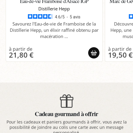
Eau-de-vie Framboise d'Alsace IGP
Marc de Gew
Distillerie Hepp
4.6
/
5
-
5
avis
Savourez l'Eau-de-vie de Framboise de la
Découvre
Distillerie Hepp, un élixir raffiné obtenu par
Hepp, une 
macération ...
musq
21,80 €
19,50 €
Cadeau gourmand à offrir
Pour les cadeaux et paniers gourmands à offrir, vous avez la
possibilité de joindre au colis une carte avec un message
personnalisé.