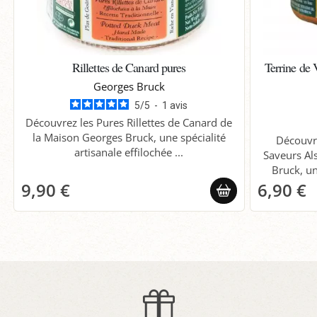
Rillettes de Canard pures
Terrine de 
Georges Bruck
5
/
5
-
1
avis
Découvrez les Pures Rillettes de Canard de
la Maison Georges Bruck, une spécialité
Découvre
artisanale effilochée ...
Saveurs Al
Bruck, un
9,90 €
6,90 €