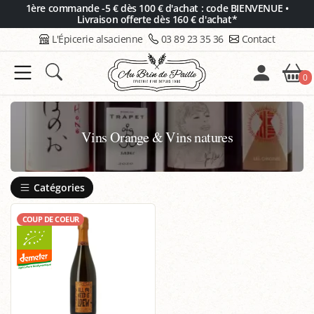
Panneau de gestion des cookies
1ère commande -5 € dès 100 € d'achat : code BIENVENUE •
Livraison offerte dès 160 € d'achat*
L'Épicerie alsacienne
03 89 23 35 36
Contact
0
Vins Orange & Vins natures
Catégories
COUP DE COEUR