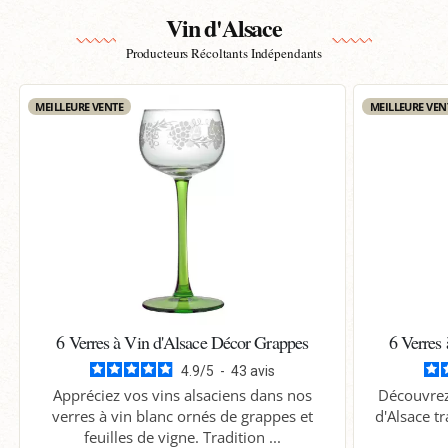
Vin d'Alsace
Producteurs Récoltants Indépendants
MEILLEURE VENTE
MEILLEURE VEN
6 Verres à Vin d'Alsace Décor Grappes
6 Verres
4.9
/
5
-
43
avis
Appréciez vos vins alsaciens dans nos
Découvrez 
verres à vin blanc ornés de grappes et
d'Alsace tr
feuilles de vigne. Tradition ...