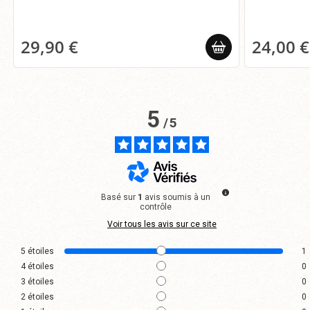
29,90 €
24,00 €
5
/
5
Basé sur
1
avis soumis à un
contrôle
Voir tous les avis sur ce site
5
étoiles
1
4
étoiles
0
3
étoiles
0
2
étoiles
0