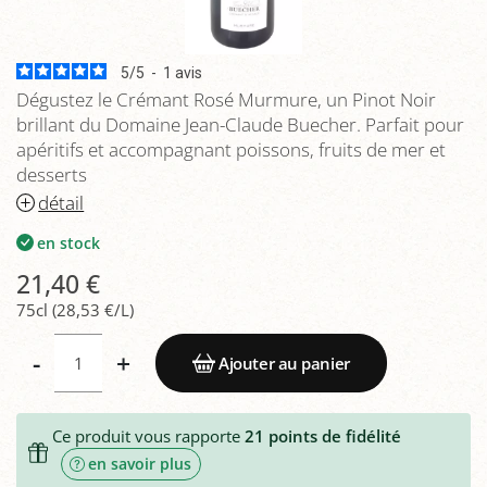
5
/
5
-
1
avis
Dégustez le Crémant Rosé Murmure, un Pinot Noir
brillant du Domaine Jean-Claude Buecher. Parfait pour
apéritifs et accompagnant poissons, fruits de mer et
desserts
détail
en stock
21,40 €
75cl (28,53 €/L)
-
+
Ajouter au panier
Ce produit vous rapporte
21
points de fidélité
en savoir plus