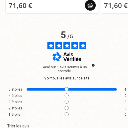
71,60 €
71,60 €
5
/
5
Basé sur
1
avis soumis à un
contrôle
Voir tous les avis sur ce site
5
étoiles
1
4
étoiles
0
3
étoiles
0
2
étoiles
0
1
étoile
0
Trier les avis