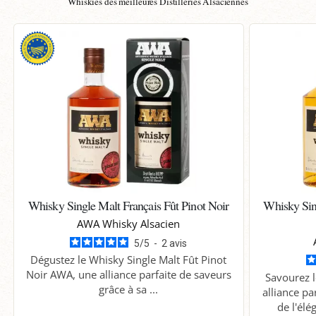
Whiskies des meilleures Distilleries Alsaciennes
Whisky Single Malt Français Fût Pinot Noir
Whisky Sing
AWA Whisky Alsacien
5
/
5
-
2
avis
Dégustez le Whisky Single Malt Fût Pinot
Noir AWA, une alliance parfaite de saveurs
Savourez l
grâce à sa ...
alliance pa
de l'élé