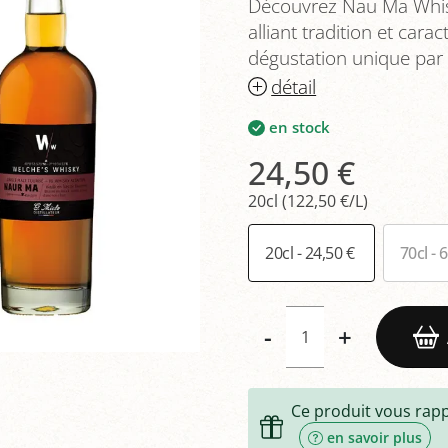
Découvrez Nau Ma Whisk
alliant tradition et car
dégustation unique par la
détail
en stock
24,50 €
20cl (122,50 €/L)
20cl - 24,50 €
70cl - 
-
+
Ce produit vous rap
en savoir plus