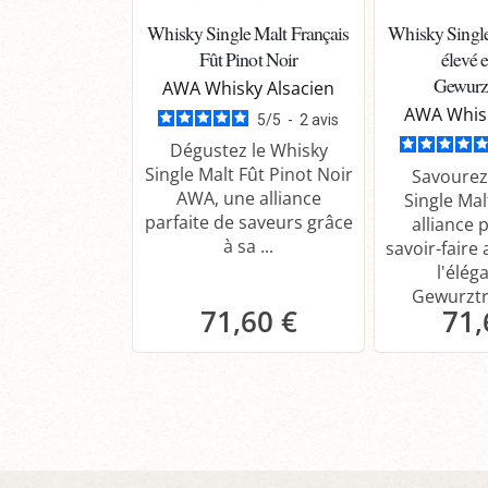
Whisky Single Malt Français
Whisky Single
Fût Pinot Noir
élevé e
Gewurz
AWA Whisky Alsacien
AWA Whisk
5
/
5
-
2
avis
Dégustez le Whisky
Single Malt Fût Pinot Noir
Savourez
AWA, une alliance
Single Ma
parfaite de saveurs grâce
alliance 
à sa ...
savoir-faire 
l'élég
Gewurztra
71,60 €
71,
Panier
P