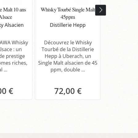
e Malt 10 ans
Whisky Tourbé Single Malt
Whisky Tharci
Alsace
45ppm
Distille
y Alsacien
Distillerie Hepp
Explorez 
Tharcis He
'AWA Whisky
Découvrez le Whisky
Cask de la 
lsace : un
Tourbé de la Distillerie
Hepp : un s
de prestige
Hepp à Uberach, un
alsacien vieil
ômes riches,
Single Malt alsacien de 45
Xérès
l ...
ppm, double ...
00 €
72,00 €
anier
Panier
Pa