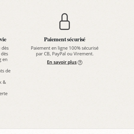
vie
Paiement sécurisé
e dès
Paiement en ligne 100% sécurisé
 dès
par CB, PayPal ou Virement.
g en
En savoir plus
nts de
ck &
erte