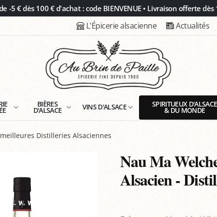
 -5 € dès 100 € d'achat : code BIENVENUE • Livraison offerte dès 
L'Épicerie alsacienne
Actualités
RIE
BIÈRES
SPIRITUEUX D'ALSAC
VINS D'ALSACE
ÉE
D'ALSACE
& DU MONDE
meilleures Distilleries Alsaciennes
Nau Ma Welche
Alsacien - Disti