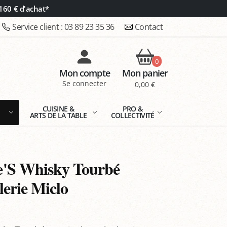
160 € d'achat*
Service client :
03 89 23 35 36
Contact
0
Mon compte
Mon panier
Se connecter
0,00 €
E
CUISINE &
PRO &
ARTS DE LA TABLE
COLLECTIVITÉ
'S Whisky Tourbé
llerie Miclo