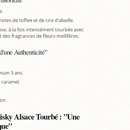
e.
tes de toffee et de cire d’abeille.
e, à la fois intensément tourbée avec
 des fragrances de fleurs mellifères.
 d'une Authenticité"
imum 3 ans.
e caramel.
on.
sky Alsace Tourbé : "Une
que"