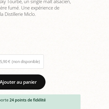
y Tourbé, un single malt alsacien,
actère fumé. Une expérience de
 Distillerie Miclo.
65,90 €
(non disponible)
Ajouter au panier
porte
24
points de fidélité