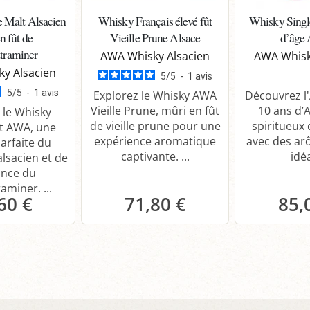
 Malt Alsacien
Whisky Français élevé fût
Whisky Singl
n fût de
Vieille Prune Alsace
d’âge 
traminer
AWA Whisky Alsacien
AWA Whisk
y Alsacien
5
/
5
-
1
avis
5
/
5
-
1
avis
Explorez le Whisky AWA
Découvrez l
Vieille Prune, mûri en fût
10 ans d’A
 le Whisky
de vieille prune pour une
spiritueux 
lt AWA, une
expérience aromatique
avec des ar
parfaite du
captivante. ...
idéa
alsacien et de
ance du
miner. ...
60 €
71,80 €
85,
anier
Panier
P