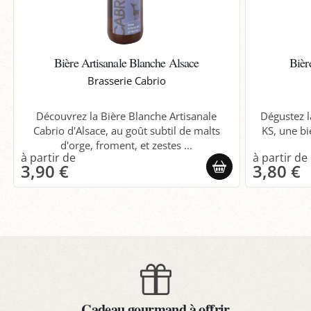
Bière Artisanale Blanche Alsace
Bièr
Brasserie Cabrio
Découvrez la Bière Blanche Artisanale
Dégustez l
Cabrio d'Alsace, au goût subtil de malts
KS, une bi
d'orge, froment, et zestes ...
3,90 €
3,80 €
Cadeau gourmand à offrir