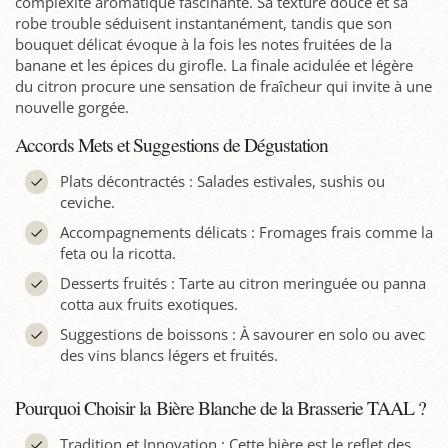
complexité aromatique fascinante. Sa texture douce et sa
robe trouble séduisent instantanément, tandis que son
bouquet délicat évoque à la fois les notes fruitées de la
banane et les épices du girofle. La finale acidulée et légère
du citron procure une sensation de fraîcheur qui invite à une
nouvelle gorgée.
Accords Mets et Suggestions de Dégustation
Plats décontractés : Salades estivales, sushis ou
ceviche.
Accompagnements délicats : Fromages frais comme la
feta ou la ricotta.
Desserts fruités : Tarte au citron meringuée ou panna
cotta aux fruits exotiques.
Suggestions de boissons : À savourer en solo ou avec
des vins blancs légers et fruités.
Pourquoi Choisir la Bière Blanche de la Brasserie TAAL ?
Tradition et Innovation : Cette bière est le reflet des