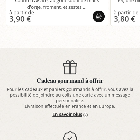
Cabrio d'Alsace, au goût subtil de malts
KS, une bi
d'orge, froment, et zestes ...
3,90 €
3,80 €
Cadeau gourmand à offrir
Pour les cadeaux et paniers gourmands à offrir, vous avez la
possibilité de joindre au colis une carte avec un message
personnalisé.
Livraison effectuée en France et en Europe.
En savoir plus