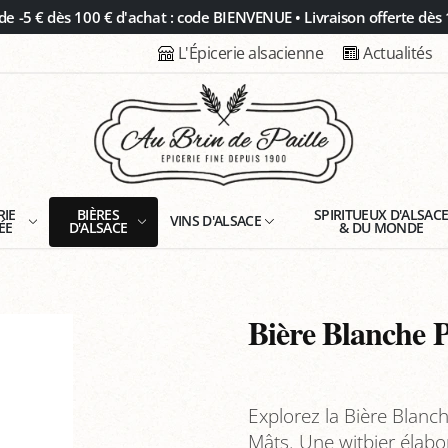
 -5 € dès 100 € d'achat : code BIENVENUE • Livraison offerte dès 
L'Épicerie alsacienne
Actualités
RIE
BIÈRES
SPIRITUEUX D'ALSAC
VINS D'ALSACE
ÉE
D'ALSACE
& DU MONDE
Bière Blanche P
Explorez la Bière Blanch
Mâts. Une witbier élabo