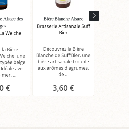
e Alsace des
Bière Blanche Alsace
Bière Blanche
ges
Brasserie Artisanale Suff
Brasserie
Bier
 La Welche
Découvrez La
Découvrez la Bière
la Brasserie 
 la Bière
Blanche de Suff'Bier, une
bière blanch
Welche, une
bière artisanale trouble
aux arômes 
typée belge
aux arômes d'agrumes,
 Idéale avec
de ...
 mer, ...
0 €
3,60 €
4,0
anier
Panier
Pa