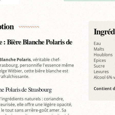
ption
Ingréd
 : Bière Blanche Polaris de
Eau
Malts
Houblons
Blanche Polaris
, véritable chef-
Epices
rasbourg, personnifie l'essence même
Sucre
belge Witbier, cette bière blanche est
Levures
 rafraîchissante.
Alcool 6% v
he Polaris de Strasbourg
Contient 
'ingrédients naturels : coriandre,
eurisée, elle offre une légère opacité,
le tout sans arrière-goût amer. Sa