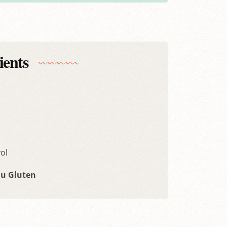
ients
ol
du Gluten