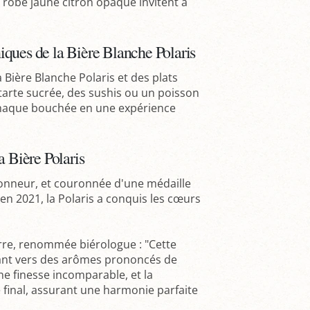
robe jaune citron opaque invitent à
ques de la Bière Blanche Polaris
 Bière Blanche Polaris et des plats
 tarte sucrée, des sushis ou un poisson
chaque bouchée en une expérience
a Bière Polaris
honneur, et couronnée d'une médaille
en 2021, la Polaris a conquis les cœurs
rre, renommée biérologue : "Cette
luant vers des arômes prononcés de
une finesse incomparable, et la
 final, assurant une harmonie parfaite