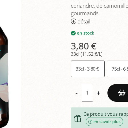
coriandre, de camomille
gourmands.
détail
en stock
3,80 €
33cl (11,52 €/L)
33cl - 3,80 €
75cl - 6
-
+
Ce produit vous rap
en savoir plus