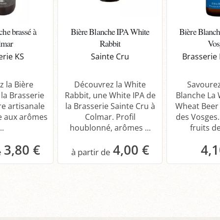
che brassé à
Bière Blanche IPA White
Bière Blanch
lmar
Rabbit
Vos
erie KS
Sainte Cru
Brasserie
 la Bière
Découvrez la White
Savourez
la Brasserie
Rabbit, une White IPA de
Blanche La 
re artisanale
la Brasserie Sainte Cru à
Wheat Beer 
e aux arômes
Colmar. Profil
des Vosges.
..
houblonné, arômes ...
fruits de
3,80 €
4,00 €
4,1
anier
Panier
P