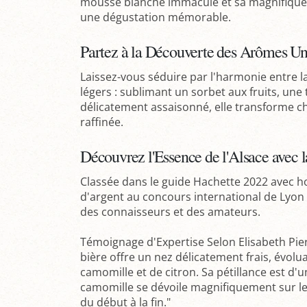
mousse blanche immaculé et sa magnifique 
une dégustation mémorable.
Partez à la Découverte des Arômes Uni
Laissez-vous séduire par l'harmonie entre la
légers : sublimant un sorbet aux fruits, une
délicatement assaisonné, elle transforme 
raffinée.
Découvrez l'Essence de l'Alsace avec l
Classée dans le guide Hachette 2022 avec 
d'argent au concours international de Lyon 
des connaisseurs et des amateurs.
Témoignage d'Expertise Selon Elisabeth Pie
bière offre un nez délicatement frais, évo
camomille et de citron. Sa pétillance est d'
camomille se dévoile magnifiquement sur le
du début à la fin."