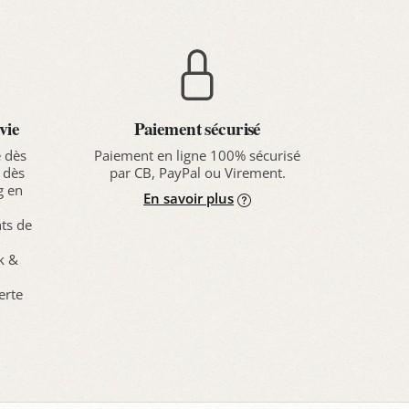
vie
Paiement sécurisé
e dès
Paiement en ligne 100% sécurisé
 dès
par CB, PayPal ou Virement.
g en
En savoir plus
nts de
ck &
erte