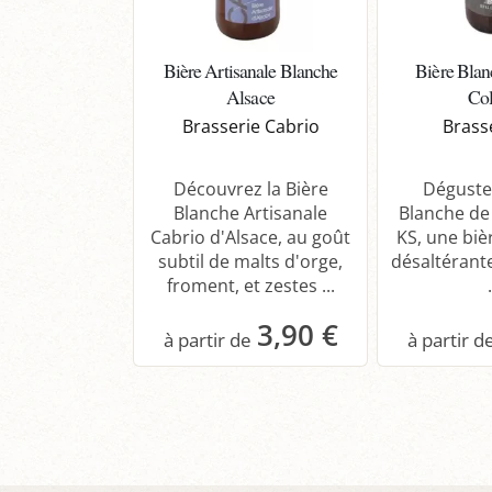
Bière Artisanale Blanche
Bière Blan
Alsace
Co
Brasserie Cabrio
Brass
Découvrez la Bière
Dégustez
Blanche Artisanale
Blanche de 
Cabrio d'Alsace, au goût
KS, une biè
subtil de malts d'orge,
désaltérant
froment, et zestes ...
.
3,90 €
Panier
P