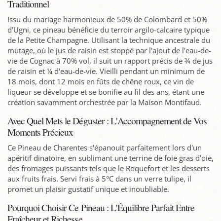
Traditionnel
Issu du mariage harmonieux de 50% de Colombard et 50%
d’Ugni, ce pineau bénéficie du terroir argilo-calcaire typique
de la Petite Champagne. Utilisant la technique ancestrale du
mutage, où le jus de raisin est stoppé par l'ajout de l'eau-de-
vie de Cognac à 70% vol, il suit un rapport précis de ¾ de jus
de raisin et ¼ d'eau-de-vie. Vieilli pendant un minimum de
18 mois, dont 12 mois en fûts de chêne roux, ce vin de
liqueur se développe et se bonifie au fil des ans, étant une
création savamment orchestrée par la Maison Montifaud.
Avec Quel Mets le Déguster : L'Accompagnement de Vos
Moments Précieux
Ce Pineau de Charentes s'épanouit parfaitement lors d'un
apéritif dinatoire, en sublimant une terrine de foie gras d’oie,
des fromages puissants tels que le Roquefort et les desserts
aux fruits frais. Servi frais à 5°C dans un verre tulipe, il
promet un plaisir gustatif unique et inoubliable.
Pourquoi Choisir Ce Pineau : L'Équilibre Parfait Entre
Fraîcheur et Richesse