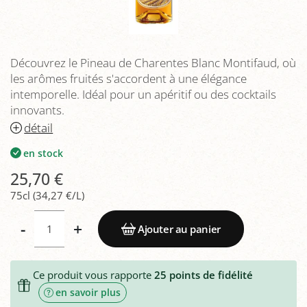
Découvrez le Pineau de Charentes Blanc Montifaud, où
les arômes fruités s'accordent à une élégance
intemporelle. Idéal pour un apéritif ou des cocktails
innovants.
détail
en stock
25,70 €
75cl (34,27 €/L)
-
+
Ajouter au panier
Ce produit vous rapporte
25
points de fidélité
en savoir plus