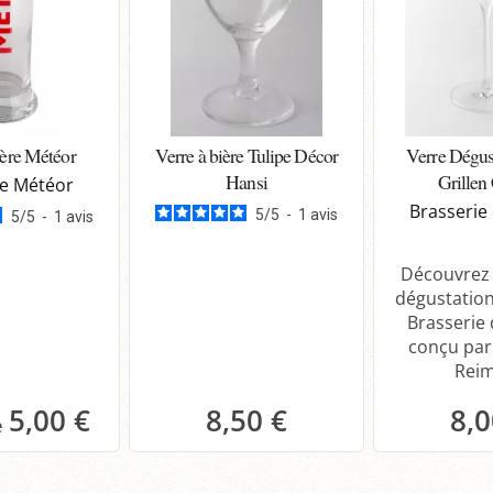
ière Météor
Verre à bière Tulipe Décor
Verre Dégus
Hansi
Grillen
ie Météor
Brasserie 
5
/
5
-
1
avis
5
/
5
-
1
avis
Découvrez 
dégustation
Brasserie 
conçu pa
Reims
5,00 €
8,50 €
8,0
anier
Panier
P