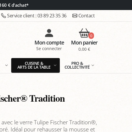
160 € d'achat*
Service client :
03 89 23 35 36
Contact
0
Mon compte
Mon panier
Se connecter
0,00 €
E
CUISINE &
PRO &
ARTS DE LA TABLE
COLLECTIVITÉ
ischer® Tradition
avec le verre Tulipe Fischer Tradition®,
oré. Idéal pour rehausser la mousse et