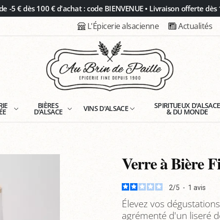
 -5 € dès 100 € d'achat : code BIENVENUE • Livraison offerte dès 
L'Épicerie alsacienne
Actualités
RIE
BIÈRES
SPIRITUEUX D'ALSAC
VINS D'ALSACE
ÉE
D'ALSACE
& DU MONDE
Verre à Bière F
2
/
5
-
1
avis
Élevez vos dégustations 
agrémenté d'un liseré d