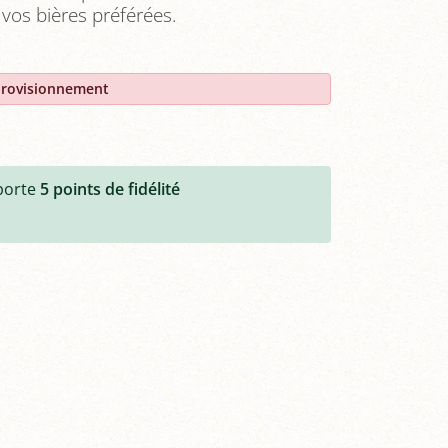
 vos bières préférées.
provisionnement
porte
5
points de fidélité