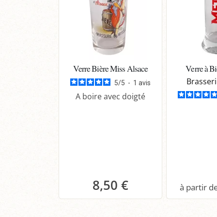
Verre Bière Miss Alsace
Verre à B
Brasser
5
/
5
-
1
avis
A boire avec doigté
8,50 €
Panier
P