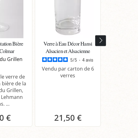
tation Bière
Verre à Eau Décor Hansi
Verre Long 
 Colmar
Alsacien et Alsacienne
Han
du Grillen
5
/
5
-
4
avis
Vendu par carton de 6
Vendu par c
verres
ver
le verre de
 bière de la
du Grillen,
r Lehmann
. ...
0 €
21,50 €
23,
anier
Panier
Pa